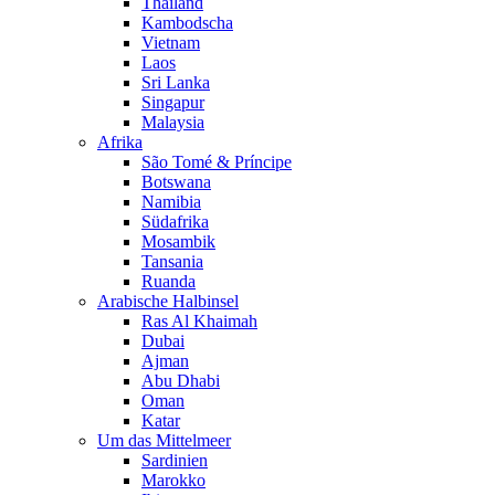
Thailand
Kambodscha
Vietnam
Laos
Sri Lanka
Singapur
Malaysia
Afrika
São Tomé & Príncipe
Botswana
Namibia
Südafrika
Mosambik
Tansania
Ruanda
Arabische Halbinsel
Ras Al Khaimah
Dubai
Ajman
Abu Dhabi
Oman
Katar
Um das Mittelmeer
Sardinien
Marokko