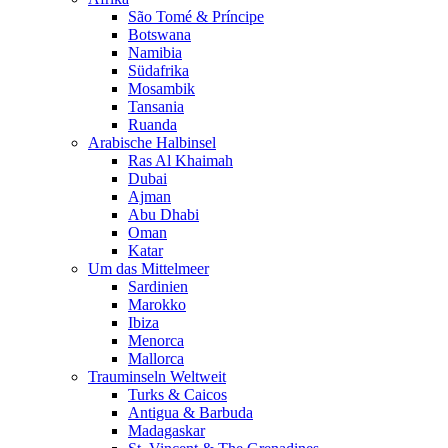
São Tomé & Príncipe
Botswana
Namibia
Südafrika
Mosambik
Tansania
Ruanda
Arabische Halbinsel
Ras Al Khaimah
Dubai
Ajman
Abu Dhabi
Oman
Katar
Um das Mittelmeer
Sardinien
Marokko
Ibiza
Menorca
Mallorca
Trauminseln Weltweit
Turks & Caicos
Antigua & Barbuda
Madagaskar