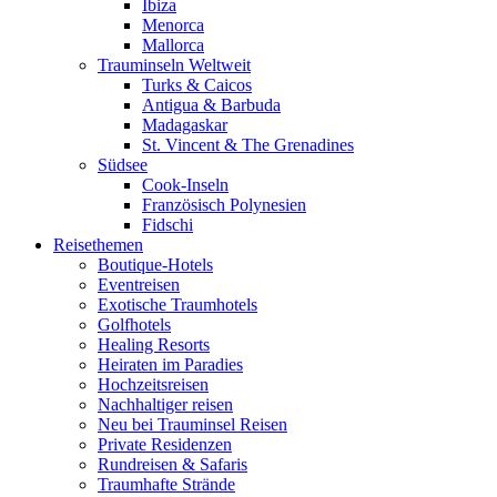
Ibiza
Menorca
Mallorca
Trauminseln Weltweit
Turks & Caicos
Antigua & Barbuda
Madagaskar
St. Vincent & The Grenadines
Südsee
Cook-Inseln
Französisch Polynesien
Fidschi
Reisethemen
Boutique-Hotels
Eventreisen
Exotische Traumhotels
Golfhotels
Healing Resorts
Heiraten im Paradies
Hochzeitsreisen
Nachhaltiger reisen
Neu bei Trauminsel Reisen
Private Residenzen
Rundreisen & Safaris
Traumhafte Strände