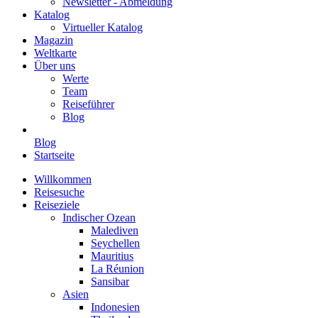
Newsletter - Abmeldung
Katalog
Virtueller Katalog
Magazin
Weltkarte
Über uns
Werte
Team
Reiseführer
Blog
Blog
Startseite
Willkommen
Reisesuche
Reiseziele
Indischer Ozean
Malediven
Seychellen
Mauritius
La Réunion
Sansibar
Asien
Indonesien