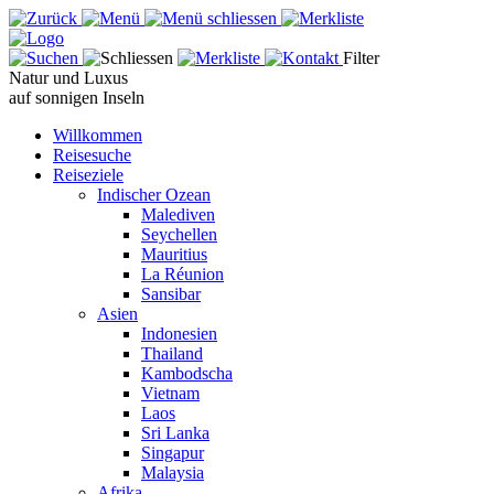
Filter
Natur und Luxus
auf sonnigen Inseln
Willkommen
Reisesuche
Reiseziele
Indischer Ozean
Malediven
Seychellen
Mauritius
La Réunion
Sansibar
Asien
Indonesien
Thailand
Kambodscha
Vietnam
Laos
Sri Lanka
Singapur
Malaysia
Afrika