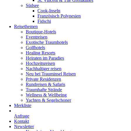
St. Vincent & The Grenadines
Südsee
Cook-Inseln
Französisch Polynesien
Fidschi
Reisethemen
Boutique-Hotels
Eventreisen
Exotische Traumhotels
Golfhotels
Healing Resorts
Heiraten im Paradies
Hochzeitsreisen
Nachhaltiger reisen
Neu bei Trauminsel Reisen
Private Residenzen
Rundreisen & Safaris
Traumhafte Strände
Wellness & Wellbeing
Yachten & Segelschoner
Merkliste
Anfrage
Kontakt
Newsletter