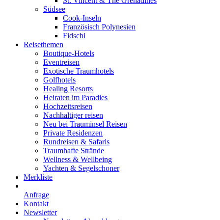
St. Vincent & The Grenadines
Südsee
Cook-Inseln
Französisch Polynesien
Fidschi
Reisethemen
Boutique-Hotels
Eventreisen
Exotische Traumhotels
Golfhotels
Healing Resorts
Heiraten im Paradies
Hochzeitsreisen
Nachhaltiger reisen
Neu bei Trauminsel Reisen
Private Residenzen
Rundreisen & Safaris
Traumhafte Strände
Wellness & Wellbeing
Yachten & Segelschoner
Merkliste
Anfrage
Kontakt
Newsletter