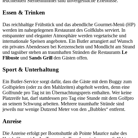
leuchtenden Sternenhimmel sind unvergessliche Erlebnisse.
Essen & Trinken
Das reichhaltige Frühstück und das abendliche Gourmet-Menü (HP)
werden im nahegelegenen Restaurant des Golfklubs serviert. In
entspannter und eleganter Atmosphäre werden vegetarische und
internationale Speisen angeboten. Ein Butler arrangiert auf Wunsch
ein privates Abendessen bei Kerzenschein und Mondlicht am Strand
und tagsüber stehen an traumhaften Stränden die Restaurants
Le
Flibuste
und
Sands Grill
den Gästen offen.
Sport & Unterhaltung
Ein Butler-Service sorgt dafür, dass die Gäste mit dem Buggy zum
Golfspielen (oder zu den Mahlzeiten) abgeholt werden, denn eine
Golfrunde pro Tag ist im Übernachtungspreis enthalten. Wer keine
Platzreife hat, darf stattdessen pro Tag eine Stunde mit dem Golfpro
an seinem Schwung arbeiten. Mehrere traumhafte Strände sind
jeweils nur wenige Dutzend Meter von den „Bubbles“ entfernt.
Anreise
Die Anreise erfolgt per Bootsshuttle ab Pointe Maurice nahe des