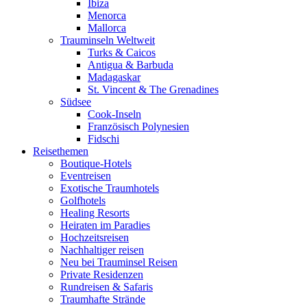
Ibiza
Menorca
Mallorca
Trauminseln Weltweit
Turks & Caicos
Antigua & Barbuda
Madagaskar
St. Vincent & The Grenadines
Südsee
Cook-Inseln
Französisch Polynesien
Fidschi
Reisethemen
Boutique-Hotels
Eventreisen
Exotische Traumhotels
Golfhotels
Healing Resorts
Heiraten im Paradies
Hochzeitsreisen
Nachhaltiger reisen
Neu bei Trauminsel Reisen
Private Residenzen
Rundreisen & Safaris
Traumhafte Strände