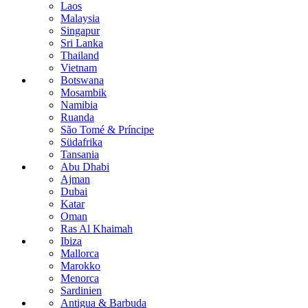
Laos
Malaysia
Singapur
Sri Lanka
Thailand
Vietnam
Botswana
Mosambik
Namibia
Ruanda
São Tomé & Príncipe
Südafrika
Tansania
Abu Dhabi
Ajman
Dubai
Katar
Oman
Ras Al Khaimah
Ibiza
Mallorca
Marokko
Menorca
Sardinien
Antigua & Barbuda