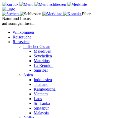
Filter
Natur und Luxus
auf sonnigen Inseln
Willkommen
Reisesuche
Reiseziele
Indischer Ozean
Malediven
Seychellen
Mauritius
La Réunion
Sansibar
Asien
Indonesien
Thailand
Kambodscha
Vietnam
Laos
Sri Lanka
Singapur
Malaysia
Afrika