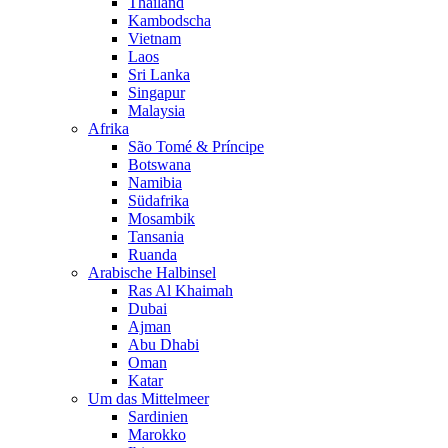
Thailand
Kambodscha
Vietnam
Laos
Sri Lanka
Singapur
Malaysia
Afrika
São Tomé & Príncipe
Botswana
Namibia
Südafrika
Mosambik
Tansania
Ruanda
Arabische Halbinsel
Ras Al Khaimah
Dubai
Ajman
Abu Dhabi
Oman
Katar
Um das Mittelmeer
Sardinien
Marokko