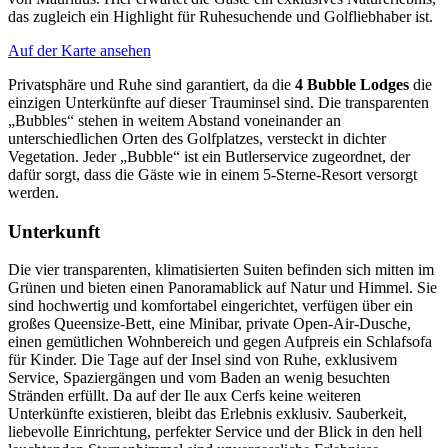
das zugleich ein Highlight für Ruhesuchende und Golfliebhaber ist.
Auf der Karte ansehen
Privatsphäre und Ruhe sind garantiert, da die
4 Bubble Lodges
die
einzigen Unterkünfte auf dieser Trauminsel sind. Die transparenten
„Bubbles“ stehen in weitem Abstand voneinander an
unterschiedlichen Orten des Golfplatzes, versteckt in dichter
Vegetation. Jeder „Bubble“ ist ein Butlerservice zugeordnet, der
dafür sorgt, dass die Gäste wie in einem 5-Sterne-Resort versorgt
werden.
Unterkunft
Die vier transparenten, klimatisierten Suiten befinden sich mitten im
Grünen und bieten einen Panoramablick auf Natur und Himmel. Sie
sind hochwertig und komfortabel eingerichtet, verfügen über ein
großes Queensize-Bett, eine Minibar, private Open-Air-Dusche,
einen gemütlichen Wohnbereich und gegen Aufpreis ein Schlafsofa
für Kinder. Die Tage auf der Insel sind von Ruhe, exklusivem
Service, Spaziergängen und vom Baden an wenig besuchten
Stränden erfüllt. Da auf der Ile aux Cerfs keine weiteren
Unterkünfte existieren, bleibt das Erlebnis exklusiv. Sauberkeit,
liebevolle Einrichtung, perfekter Service und der Blick in den hell