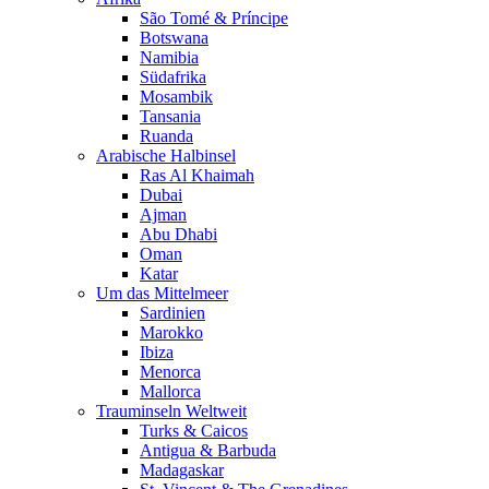
São Tomé & Príncipe
Botswana
Namibia
Südafrika
Mosambik
Tansania
Ruanda
Arabische Halbinsel
Ras Al Khaimah
Dubai
Ajman
Abu Dhabi
Oman
Katar
Um das Mittelmeer
Sardinien
Marokko
Ibiza
Menorca
Mallorca
Trauminseln Weltweit
Turks & Caicos
Antigua & Barbuda
Madagaskar