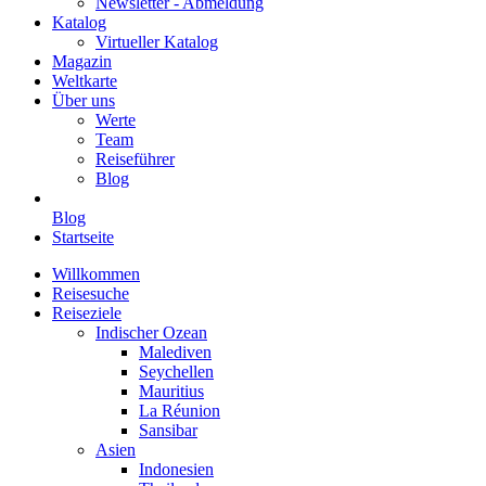
Newsletter - Abmeldung
Katalog
Virtueller Katalog
Magazin
Weltkarte
Über uns
Werte
Team
Reiseführer
Blog
Blog
Startseite
Willkommen
Reisesuche
Reiseziele
Indischer Ozean
Malediven
Seychellen
Mauritius
La Réunion
Sansibar
Asien
Indonesien