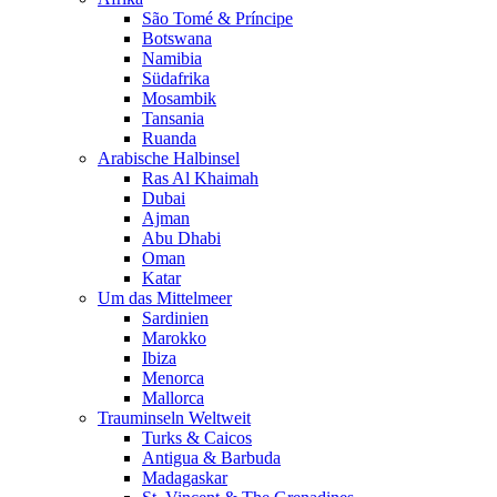
São Tomé & Príncipe
Botswana
Namibia
Südafrika
Mosambik
Tansania
Ruanda
Arabische Halbinsel
Ras Al Khaimah
Dubai
Ajman
Abu Dhabi
Oman
Katar
Um das Mittelmeer
Sardinien
Marokko
Ibiza
Menorca
Mallorca
Trauminseln Weltweit
Turks & Caicos
Antigua & Barbuda
Madagaskar