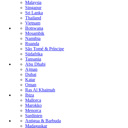
Malaysia
Singapur
Sri Lanka
Thailand
Vietnam
Botswana
Mosambik
Namibia
Ruanda
São Tomé & Príncipe
Südafrika
Tansania
Abu Dhabi
Ajman
Dubai
Katar
Oman
Ras Al Khaimah
Ibiza
Mallorca
Marokko
Menorca
Sardinien
Antigua & Barbuda
Madagaskar