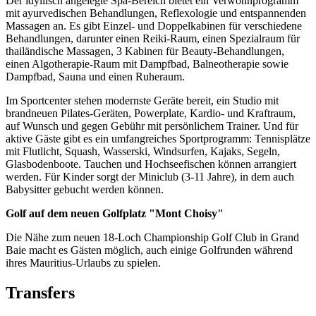
Der idyllisch angelegte Spa-Bereich bietet ein Verwöhnprogramm
mit ayurvedischen Behandlungen, Reflexologie und entspannenden
Massagen an. Es gibt Einzel- und Doppelkabinen für verschiedene
Behandlungen, darunter einen Reiki-Raum, einen Spezialraum für
thailändische Massagen, 3 Kabinen für Beauty-Behandlungen,
einen Algotherapie-Raum mit Dampfbad, Balneotherapie sowie
Dampfbad, Sauna und einen Ruheraum.
Im Sportcenter stehen modernste Geräte bereit, ein Studio mit
brandneuen Pilates-Geräten, Powerplate, Kardio- und Kraftraum,
auf Wunsch und gegen Gebühr mit persönlichem Trainer. Und für
aktive Gäste gibt es ein umfangreiches Sportprogramm: Tennisplätze
mit Flutlicht, Squash, Wasserski, Windsurfen, Kajaks, Segeln,
Glasbodenboote. Tauchen und Hochseefischen können arrangiert
werden. Für Kinder sorgt der Miniclub (3-11 Jahre), in dem auch
Babysitter gebucht werden können.
Golf auf dem neuen Golfplatz "Mont Choisy"
Die Nähe zum neuen 18-Loch Championship Golf Club in Grand
Baie macht es Gästen möglich, auch einige Golfrunden während
ihres Mauritius-Urlaubs zu spielen.
Transfers