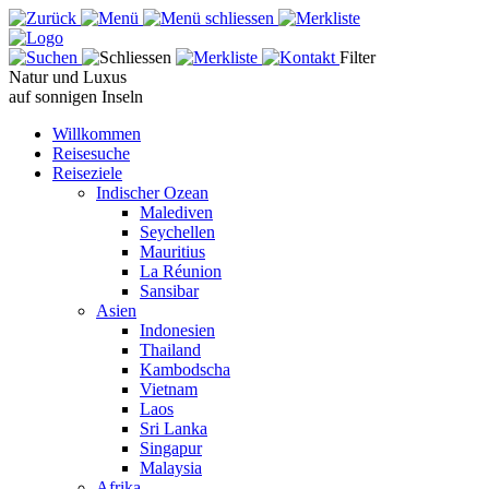
Filter
Natur und Luxus
auf sonnigen Inseln
Willkommen
Reisesuche
Reiseziele
Indischer Ozean
Malediven
Seychellen
Mauritius
La Réunion
Sansibar
Asien
Indonesien
Thailand
Kambodscha
Vietnam
Laos
Sri Lanka
Singapur
Malaysia
Afrika