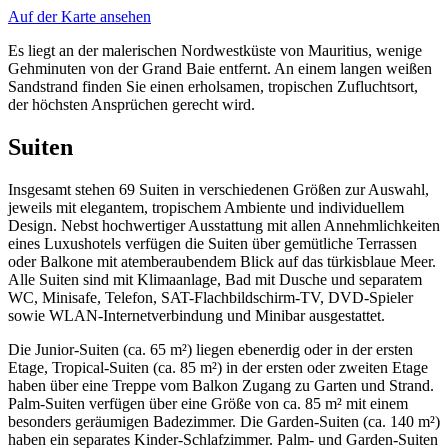
Auf der Karte ansehen
Es liegt an der malerischen Nordwestküste von Mauritius, wenige
Gehminuten von der Grand Baie entfernt. An einem langen weißen
Sandstrand finden Sie einen erholsamen, tropischen Zufluchtsort,
der höchsten Ansprüchen gerecht wird.
Suiten
Insgesamt stehen 69 Suiten in verschiedenen Größen zur Auswahl,
jeweils mit elegantem, tropischem Ambiente und individuellem
Design. Nebst hochwertiger Ausstattung mit allen Annehmlichkeiten
eines Luxushotels verfügen die Suiten über gemütliche Terrassen
oder Balkone mit atemberaubendem Blick auf das türkisblaue Meer.
Alle Suiten sind mit Klimaanlage, Bad mit Dusche und separatem
WC, Minisafe, Telefon, SAT-Flachbildschirm-TV, DVD-Spieler
sowie WLAN-Internetverbindung und Minibar ausgestattet.
Die Junior-Suiten (ca. 65 m²) liegen ebenerdig oder in der ersten
Etage, Tropical-Suiten (ca. 85 m²) in der ersten oder zweiten Etage
haben über eine Treppe vom Balkon Zugang zu Garten und Strand.
Palm-Suiten verfügen über eine Größe von ca. 85 m² mit einem
besonders geräumigen Badezimmer. Die Garden-Suiten (ca. 140 m²)
haben ein separates Kinder-Schlafzimmer. Palm- und Garden-Suiten