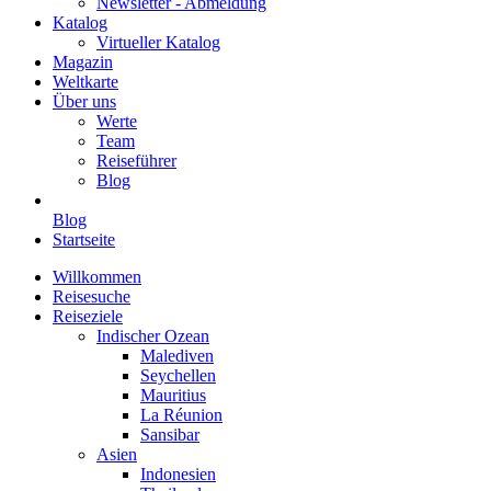
Newsletter - Abmeldung
Katalog
Virtueller Katalog
Magazin
Weltkarte
Über uns
Werte
Team
Reiseführer
Blog
Blog
Startseite
Willkommen
Reisesuche
Reiseziele
Indischer Ozean
Malediven
Seychellen
Mauritius
La Réunion
Sansibar
Asien
Indonesien