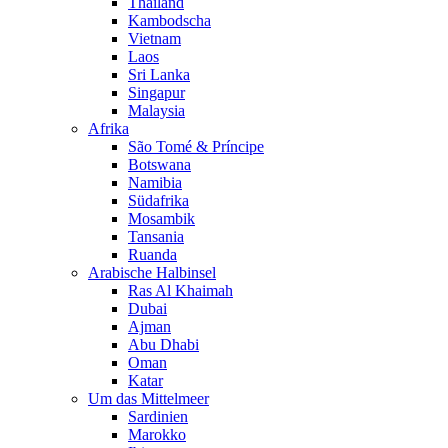
Thailand
Kambodscha
Vietnam
Laos
Sri Lanka
Singapur
Malaysia
Afrika
São Tomé & Príncipe
Botswana
Namibia
Südafrika
Mosambik
Tansania
Ruanda
Arabische Halbinsel
Ras Al Khaimah
Dubai
Ajman
Abu Dhabi
Oman
Katar
Um das Mittelmeer
Sardinien
Marokko