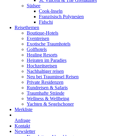
St. Vincent & The Grenadines
Südsee
Cook-Inseln
Französisch Polynesien
Fidschi
Reisethemen
Boutique-Hotels
Eventreisen
Exotische Traumhotels
Golfhotels
Healing Resorts
Heiraten im Paradies
Hochzeitsreisen
Nachhaltiger reisen
Neu bei Trauminsel Reisen
Private Residenzen
Rundreisen & Safaris
Traumhafte Strände
Wellness & Wellbeing
Yachten & Segelschoner
Merkliste
Anfrage
Kontakt
Newsletter