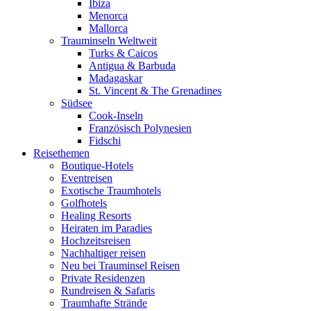
Ibiza
Menorca
Mallorca
Trauminseln Weltweit
Turks & Caicos
Antigua & Barbuda
Madagaskar
St. Vincent & The Grenadines
Südsee
Cook-Inseln
Französisch Polynesien
Fidschi
Reisethemen
Boutique-Hotels
Eventreisen
Exotische Traumhotels
Golfhotels
Healing Resorts
Heiraten im Paradies
Hochzeitsreisen
Nachhaltiger reisen
Neu bei Trauminsel Reisen
Private Residenzen
Rundreisen & Safaris
Traumhafte Strände