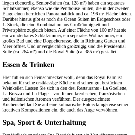
liegen ebenerdig. Senior-Suiten (ca. 128 m²) haben ein separates
Schlafzimmer, ebenso wie die Penthouse-Suiten, die in der zweiten
Etage einen herrlichen Panoramablick und ca. 196 m² Fläche bieten.
Darüber hinaus gibt es noch die Ocean Suiten im Erdgeschoss oder
1. Stock, die eine Kombination aus Großräumigkeit und
Privatsphäre zugleich bieten. Auf einer Fläche von 100 m² hat sie
ein wunderbares Schlafzimmer, ein separates Wohnzimmer, ein
großes Bad und eine Doppelterrasse, die in Richtung Garten und
Meer öffnet. Und unvergleichlich großzügig sind die Presidential-
Suite (ca. 264 m²) und die Royal Suite (ca. 385 m²) gestaltet.
Essen & Trinken
Hier fühlen sich Feinschmecker wohl, denn das Royal Palm ist
bekannt für seine erstklassige Küche und seinen gut bestückten
Weinkeller. Lassen Sie sich in den drei Restaurants - La Goellette,
La Brezza und La Plage – von feinen kreolischen, französischen
und italienischen Aromen verführen. Der ausgezeichnete
Küchenchef lädt Sie auf eine kulinarische Entdeckungsreise seiner
kreativen Kompositionen ein, die auch das Auge verwöhnen.
Spa, Sport & Unterhaltung