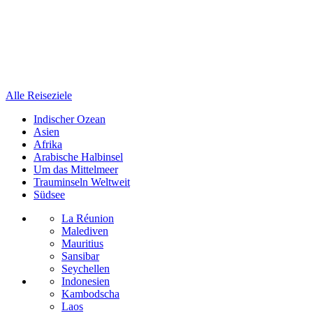
Alle Reiseziele
Indischer Ozean
Asien
Afrika
Arabische Halbinsel
Um das Mittelmeer
Trauminseln Weltweit
Südsee
La Réunion
Malediven
Mauritius
Sansibar
Seychellen
Indonesien
Kambodscha
Laos