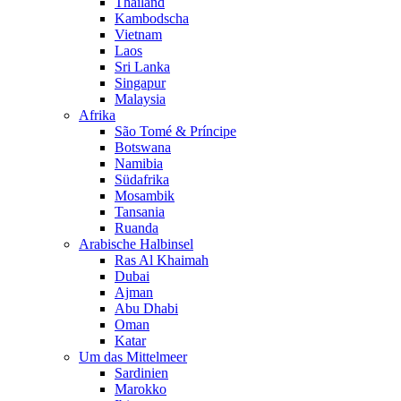
Thailand
Kambodscha
Vietnam
Laos
Sri Lanka
Singapur
Malaysia
Afrika
São Tomé & Príncipe
Botswana
Namibia
Südafrika
Mosambik
Tansania
Ruanda
Arabische Halbinsel
Ras Al Khaimah
Dubai
Ajman
Abu Dhabi
Oman
Katar
Um das Mittelmeer
Sardinien
Marokko