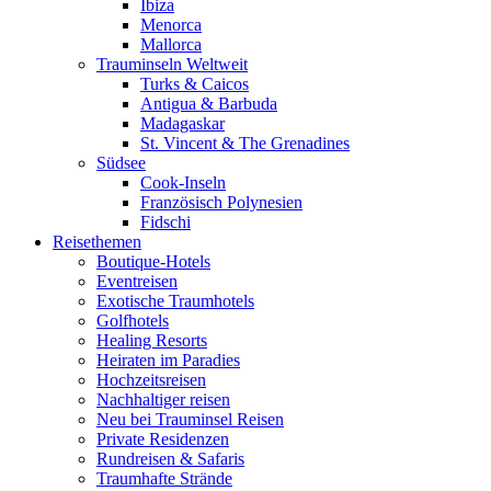
Ibiza
Menorca
Mallorca
Trauminseln Weltweit
Turks & Caicos
Antigua & Barbuda
Madagaskar
St. Vincent & The Grenadines
Südsee
Cook-Inseln
Französisch Polynesien
Fidschi
Reisethemen
Boutique-Hotels
Eventreisen
Exotische Traumhotels
Golfhotels
Healing Resorts
Heiraten im Paradies
Hochzeitsreisen
Nachhaltiger reisen
Neu bei Trauminsel Reisen
Private Residenzen
Rundreisen & Safaris
Traumhafte Strände