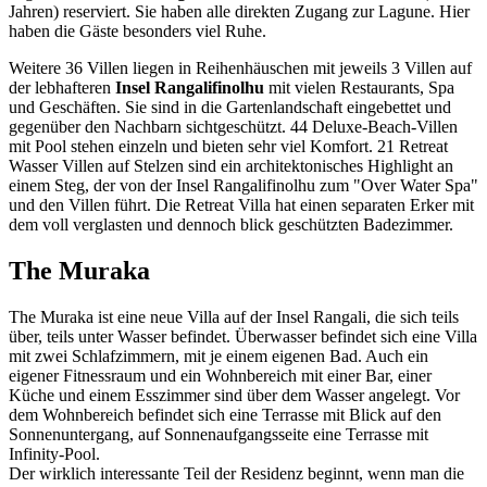
Jahren) reserviert. Sie haben alle direkten Zugang zur Lagune. Hier
haben die Gäste besonders viel Ruhe.
Weitere 36 Villen liegen in Reihenhäuschen mit jeweils 3 Villen auf
der lebhafteren
Insel Rangalifinolhu
mit vielen Restaurants, Spa
und Geschäften. Sie sind in die Gartenlandschaft eingebettet und
gegenüber den Nachbarn sichtgeschützt. 44 Deluxe-Beach-Villen
mit Pool stehen einzeln und bieten sehr viel Komfort. 21 Retreat
Wasser Villen auf Stelzen sind ein architektonisches Highlight an
einem Steg, der von der Insel Rangalifinolhu zum "Over Water Spa"
und den Villen führt. Die Retreat Villa hat einen separaten Erker mit
dem voll verglasten und dennoch blick geschützten Badezimmer.
The Muraka
The Muraka ist eine neue Villa auf der Insel Rangali, die sich teils
über, teils unter Wasser befindet. Überwasser befindet sich eine Villa
mit zwei Schlafzimmern, mit je einem eigenen Bad. Auch ein
eigener Fitnessraum und ein Wohnbereich mit einer Bar, einer
Küche und einem Esszimmer sind über dem Wasser angelegt. Vor
dem Wohnbereich befindet sich eine Terrasse mit Blick auf den
Sonnenuntergang, auf Sonnenaufgangsseite eine Terrasse mit
Infinity-Pool.
Der wirklich interessante Teil der Residenz beginnt, wenn man die