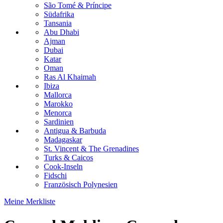
São Tomé & Príncipe
Südafrika
Tansania
Abu Dhabi
Ajman
Dubai
Katar
Oman
Ras Al Khaimah
Ibiza
Mallorca
Marokko
Menorca
Sardinien
Antigua & Barbuda
Madagaskar
St. Vincent & The Grenadines
Turks & Caicos
Cook-Inseln
Fidschi
Französisch Polynesien
Meine Merkliste