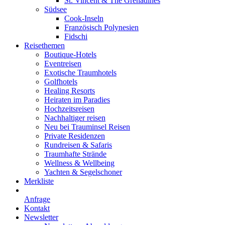
St. Vincent & The Grenadines
Südsee
Cook-Inseln
Französisch Polynesien
Fidschi
Reisethemen
Boutique-Hotels
Eventreisen
Exotische Traumhotels
Golfhotels
Healing Resorts
Heiraten im Paradies
Hochzeitsreisen
Nachhaltiger reisen
Neu bei Trauminsel Reisen
Private Residenzen
Rundreisen & Safaris
Traumhafte Strände
Wellness & Wellbeing
Yachten & Segelschoner
Merkliste
Anfrage
Kontakt
Newsletter