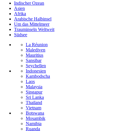
Indischer Ozean
Asien
Afrika
Arabische Halbinsel
Um das Mittelmeer
Trauminseln Weltweit
Südsee
La Réunion
Malediven
Mauritius
Sansibar
Seychellen
Indonesien
Kambodscha
Laos
Malaysia
Singapur
Sri Lanka
Thailand
Vietnam
Botswana
Mosambik
Namibia
Ruanda