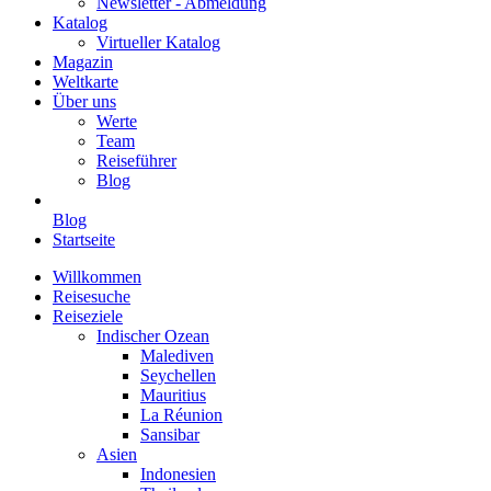
Newsletter - Abmeldung
Katalog
Virtueller Katalog
Magazin
Weltkarte
Über uns
Werte
Team
Reiseführer
Blog
Blog
Startseite
Willkommen
Reisesuche
Reiseziele
Indischer Ozean
Malediven
Seychellen
Mauritius
La Réunion
Sansibar
Asien
Indonesien