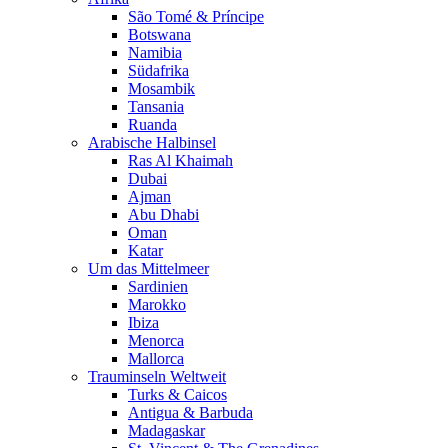
São Tomé & Príncipe
Botswana
Namibia
Südafrika
Mosambik
Tansania
Ruanda
Arabische Halbinsel
Ras Al Khaimah
Dubai
Ajman
Abu Dhabi
Oman
Katar
Um das Mittelmeer
Sardinien
Marokko
Ibiza
Menorca
Mallorca
Trauminseln Weltweit
Turks & Caicos
Antigua & Barbuda
Madagaskar