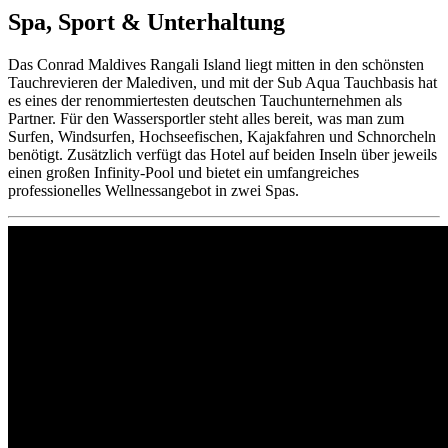
Spa, Sport & Unterhaltung
Das Conrad Maldives Rangali Island liegt mitten in den schönsten
Tauchrevieren der Malediven, und mit der Sub Aqua Tauchbasis hat
es eines der renommiertesten deutschen Tauchunternehmen als
Partner. Für den Wassersportler steht alles bereit, was man zum
Surfen, Windsurfen, Hochseefischen, Kajakfahren und Schnorcheln
benötigt. Zusätzlich verfügt das Hotel auf beiden Inseln über jeweils
einen großen Infinity-Pool und bietet ein umfangreiches
professionelles Wellnessangebot in zwei Spas.