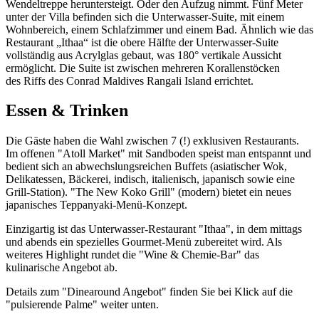
Wendeltreppe heruntersteigt. Oder den Aufzug nimmt. Fünf Meter
unter der Villa befinden sich die Unterwasser-Suite, mit einem
Wohnbereich, einem Schlafzimmer und einem Bad. Ähnlich wie das
Restaurant „Ithaa“ ist die obere Hälfte der Unterwasser-Suite
vollständig aus Acrylglas gebaut, was 180° vertikale Aussicht
ermöglicht. Die Suite ist zwischen mehreren Korallenstöcken
des Riffs des Conrad Maldives Rangali Island errichtet.
Essen & Trinken
Die Gäste haben die Wahl zwischen 7 (!) exklusiven Restaurants.
Im offenen "Atoll Market" mit Sandboden speist man entspannt und
bedient sich an abwechslungsreichen Buffets (asiatischer Wok,
Delikatessen, Bäckerei, indisch, italienisch, japanisch sowie eine
Grill-Station). "The New Koko Grill" (modern) bietet ein neues
japanisches Teppanyaki-Menü-Konzept.
Einzigartig ist das Unterwasser-Restaurant "Ithaa", in dem mittags
und abends ein spezielles Gourmet-Menü zubereitet wird. Als
weiteres Highlight rundet die "Wine & Chemie-Bar" das
kulinarische Angebot ab.
Details zum "Dinearound Angebot" finden Sie bei Klick auf die
"pulsierende Palme" weiter unten.