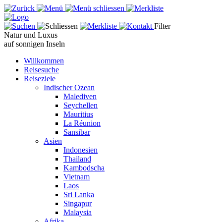
Filter
Natur und Luxus
auf sonnigen Inseln
Willkommen
Reisesuche
Reiseziele
Indischer Ozean
Malediven
Seychellen
Mauritius
La Réunion
Sansibar
Asien
Indonesien
Thailand
Kambodscha
Vietnam
Laos
Sri Lanka
Singapur
Malaysia
Afrika