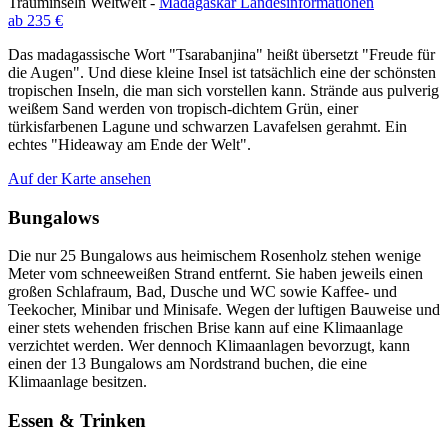
Trauminseln Weltweit -
Madagaskar Landesinformationen
ab 235 €
Das madagassische Wort "Tsarabanjina" heißt übersetzt "Freude für
die Augen". Und diese kleine Insel ist tatsächlich eine der schönsten
tropischen Inseln, die man sich vorstellen kann. Strände aus pulverig
weißem Sand werden von tropisch-dichtem Grün, einer
türkisfarbenen Lagune und schwarzen Lavafelsen gerahmt. Ein
echtes "Hideaway am Ende der Welt".
Auf der Karte ansehen
Bungalows
Die nur 25 Bungalows aus heimischem Rosenholz stehen wenige
Meter vom schneeweißen Strand entfernt. Sie haben jeweils einen
großen Schlafraum, Bad, Dusche und WC sowie Kaffee- und
Teekocher, Minibar und Minisafe. Wegen der luftigen Bauweise und
einer stets wehenden frischen Brise kann auf eine Klimaanlage
verzichtet werden. Wer dennoch Klimaanlagen bevorzugt, kann
einen der 13 Bungalows am Nordstrand buchen, die eine
Klimaanlage besitzen.
Essen & Trinken