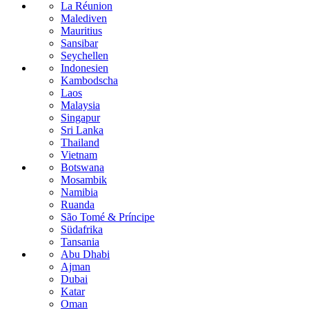
La Réunion
Malediven
Mauritius
Sansibar
Seychellen
Indonesien
Kambodscha
Laos
Malaysia
Singapur
Sri Lanka
Thailand
Vietnam
Botswana
Mosambik
Namibia
Ruanda
São Tomé & Príncipe
Südafrika
Tansania
Abu Dhabi
Ajman
Dubai
Katar
Oman