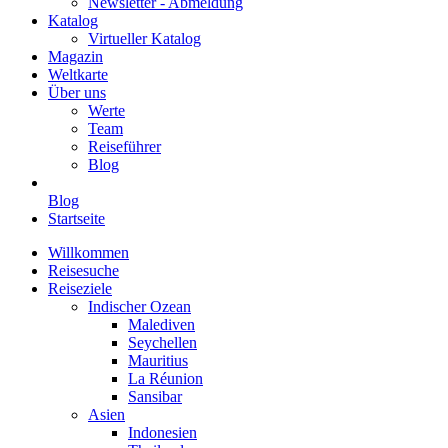
Newsletter - Abmeldung
Katalog
Virtueller Katalog
Magazin
Weltkarte
Über uns
Werte
Team
Reiseführer
Blog
Blog
Startseite
Willkommen
Reisesuche
Reiseziele
Indischer Ozean
Malediven
Seychellen
Mauritius
La Réunion
Sansibar
Asien
Indonesien