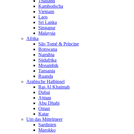
Thailand
Kambodscha
Vietnam
Laos
Sri Lanka
Singapur
Malaysia
Afrika
São Tomé & Príncipe
Botswana
Namibia
Südafrika
Mosambik
Tansania
Ruanda
Arabische Halbinsel
Ras Al Khaimah
Dubai
Ajman
Abu Dhabi
Oman
Katar
Um das Mittelmeer
Sardinien
Marokko