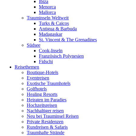
Ibiza
Menorca
Mallorca
Trauminseln Weltweit
Turks & Caicos
Antigua & Barbuda
Madagaskar
St. Vincent & The Grenadines
Südsee
Cook-Inseln
Französisch Polynesien
Fidschi
Reisethemen
Boutique-Hotels
Eventreisen
Exotische Traumhotels
Golfhotels
Healing Resorts
Heiraten im Paradies
Hochzeitsreisen
Nachhaltiger reisen
Neu bei Trauminsel Reisen
Private Residenzen
Rundreisen & Safaris
Traumhafte Strände