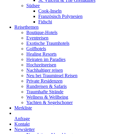
St. Vincent & The Grenadines
Südsee
Cook-Inseln
Französisch Polynesien
Fidschi
Reisethemen
Boutique-Hotels
Eventreisen
Exotische Traumhotels
Golfhotels
Healing Resorts
Heiraten im Paradies
Hochzeitsreisen
Nachhaltiger reisen
Neu bei Trauminsel Reisen
Private Residenzen
Rundreisen & Safaris
Traumhafte Strände
Wellness & Wellbeing
Yachten & Segelschoner
Merkliste
Anfrage
Kontakt
Newsletter