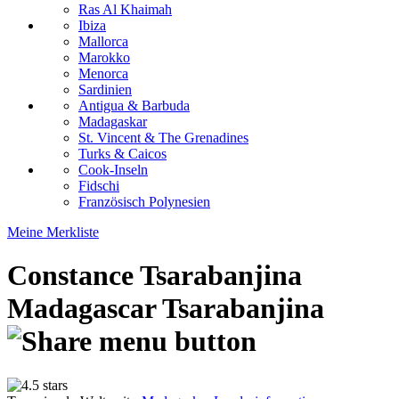
Ras Al Khaimah
Ibiza
Mallorca
Marokko
Menorca
Sardinien
Antigua & Barbuda
Madagaskar
St. Vincent & The Grenadines
Turks & Caicos
Cook-Inseln
Fidschi
Französisch Polynesien
Meine Merkliste
Constance Tsarabanjina
Madagascar
Tsarabanjina