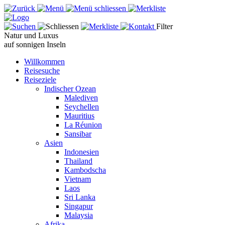
Filter
Natur und Luxus
auf sonnigen Inseln
Willkommen
Reisesuche
Reiseziele
Indischer Ozean
Malediven
Seychellen
Mauritius
La Réunion
Sansibar
Asien
Indonesien
Thailand
Kambodscha
Vietnam
Laos
Sri Lanka
Singapur
Malaysia
Afrika