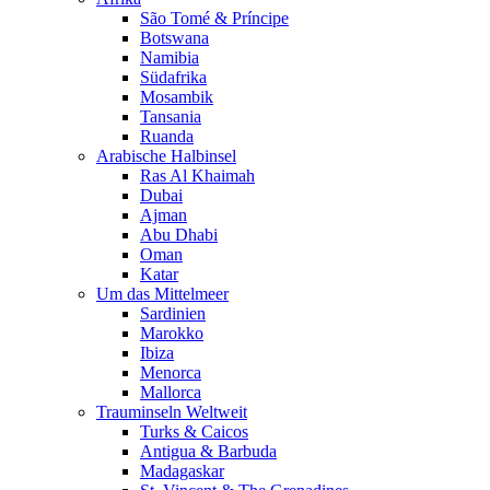
São Tomé & Príncipe
Botswana
Namibia
Südafrika
Mosambik
Tansania
Ruanda
Arabische Halbinsel
Ras Al Khaimah
Dubai
Ajman
Abu Dhabi
Oman
Katar
Um das Mittelmeer
Sardinien
Marokko
Ibiza
Menorca
Mallorca
Trauminseln Weltweit
Turks & Caicos
Antigua & Barbuda
Madagaskar