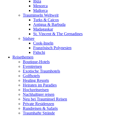
Ibiza
Menorca
Mallorca
Trauminseln Weltweit
Turks & Caicos
Antigua & Barbuda
Madagaskar
St. Vincent & The Grenadines
Südsee
Cook-Inseln
Französisch Polynesien
Fidschi
Reisethemen
Boutique-Hotels
Eventreisen
Exotische Traumhotels
Golfhotels
Healing Resorts
Heiraten im Paradies
Hochzeitsreisen
Nachhaltiger reisen
Neu bei Trauminsel Reisen
Private Residenzen
Rundreisen & Safaris
Traumhafte Strände