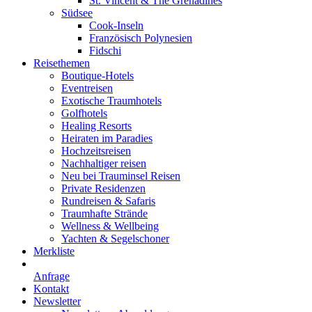
St. Vincent & The Grenadines
Südsee
Cook-Inseln
Französisch Polynesien
Fidschi
Reisethemen
Boutique-Hotels
Eventreisen
Exotische Traumhotels
Golfhotels
Healing Resorts
Heiraten im Paradies
Hochzeitsreisen
Nachhaltiger reisen
Neu bei Trauminsel Reisen
Private Residenzen
Rundreisen & Safaris
Traumhafte Strände
Wellness & Wellbeing
Yachten & Segelschoner
Merkliste
Anfrage
Kontakt
Newsletter