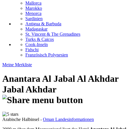
Mallorca
Marokko
Menorca
Sardinien
Antigua & Barbuda
Madagaskar
St. Vincent & The Grenadines
Turks & Caicos
Cook-Inseln
Fidschi
Französisch Polynesien
Meine Merkliste
Anantara Al Jabal Al Akhdar
Jabal Akhdar
Arabische Halbinsel -
Oman Landesinformationen