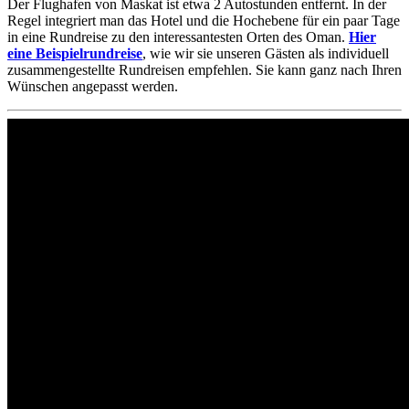
Der Flughafen von Maskat ist etwa 2 Autostunden entfernt. In der
Regel integriert man das Hotel und die Hochebene für ein paar Tage
in eine Rundreise zu den interessantesten Orten des Oman.
Hier
eine Beispielrundreise
, wie wir sie unseren Gästen als individuell
zusammengestellte Rundreisen empfehlen. Sie kann ganz nach Ihren
Wünschen angepasst werden.