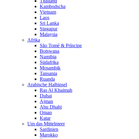
Thailand
Kambodscha
Vietnam
Laos
Sri Lanka
Singapur
Malaysia
Afrika
São Tomé & Príncipe
Botswana
Namibia
Südafrika
Mosambik
Tansania
Ruanda
Arabische Halbinsel
Ras Al Khaimah
Dubai
Ajman
Abu Dhabi
Oman
Katar
Um das Mittelmeer
Sardinien
Marokko