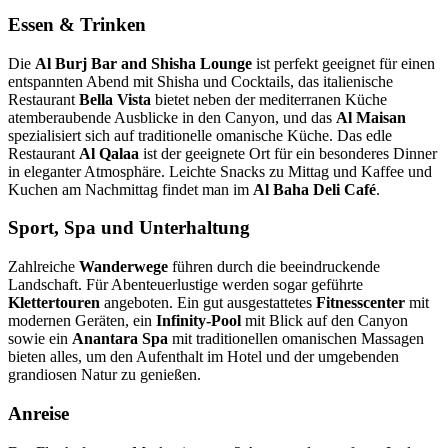
Essen & Trinken
Die
Al Burj Bar and Shisha Lounge
ist perfekt geeignet für einen
entspannten Abend mit Shisha und Cocktails, das italienische
Restaurant
Bella Vista
bietet neben der mediterranen Küche
atemberaubende Ausblicke in den Canyon, und das
Al Maisan
spezialisiert sich auf traditionelle omanische Küche. Das edle
Restaurant
Al Qalaa
ist der geeignete Ort für ein besonderes Dinner
in eleganter Atmosphäre. Leichte Snacks zu Mittag und Kaffee und
Kuchen am Nachmittag findet man im
Al Baha Deli Café
.
Sport, Spa und Unterhaltung
Zahlreiche
Wanderwege
führen durch die beeindruckende
Landschaft. Für Abenteuerlustige werden sogar geführte
Klettertouren
angeboten. Ein gut ausgestattetes
Fitnesscenter
mit
modernen Geräten, ein
Infinity-Pool
mit Blick auf den Canyon
sowie ein
Anantara Spa
mit traditionellen omanischen Massagen
bieten alles, um den Aufenthalt im Hotel und der umgebenden
grandiosen Natur zu genießen.
Anreise