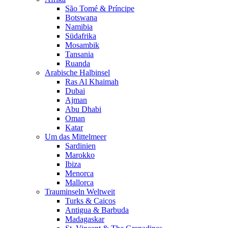
São Tomé & Príncipe
Botswana
Namibia
Südafrika
Mosambik
Tansania
Ruanda
Arabische Halbinsel
Ras Al Khaimah
Dubai
Ajman
Abu Dhabi
Oman
Katar
Um das Mittelmeer
Sardinien
Marokko
Ibiza
Menorca
Mallorca
Trauminseln Weltweit
Turks & Caicos
Antigua & Barbuda
Madagaskar