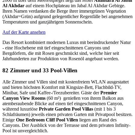
2000 m über dem Meeresspiegel liegt das Hotel
Anantara Al Jabal
Al Akhdar
auf einem Hochplateau im Jabal Al Akhdar Gebirge.
Ihren Namen verdanken die Berge ihrer immergrünen Vegetation
(Akhdar=Grün) aufgrund gelegentlicher Regenfälle bei angenehmen
Temperaturen und ganzjährigem Sonnenschein.
Auf der Karte ansehen
Das Resort kombiniert modernen Luxus mit beeindruckender Natur
- eine Hochebene mit tief eingeschnittenen Canyons und
Bergdörfern, die mit Rosen geschmückt sind, welche hier seit
Jahrhunderten zur Produktion von Rosenöl angebaut werden.
82 Zimmer und 33 Pool-Villen
Alle Zimmer und Villen sind mit kostenfreiem WLAN ausgestattet
und bieten höchsten Komfort mit Kingsize-Bett, Flachbild-TV,
Minibar, Safe und Kaffee-/Teezubereiter. Gäste der
Premier
Canyon View Rooms
(60 m²) genießen von ihrem Balkon aus
atemberaubende Blicke auf einen tief eingeschnittenen Canyon,
während luxuriöse
Private Garden Pool Villas
(mit 1 bis 3
Schlafräumen) jeweils einen privaten Garten mit Privatpool besitzen.
Einige
One Bedroom Cliff Pool Villen
liegen am Rand des
Canyons. Der Ausblick von der Terrasse und dem privaten Infinity-
Pool ist unvergleichlich.