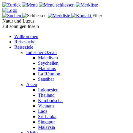
Filter
Natur und Luxus
auf sonnigen Inseln
Willkommen
Reisesuche
Reiseziele
Indischer Ozean
Malediven
Seychellen
Mauritius
La Réunion
Sansibar
Asien
Indonesien
Thailand
Kambodscha
Vietnam
Laos
Sri Lanka
Singapur
Malaysia
Afrika