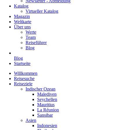
Newsletter - Abmeldung
Katalog
Virtueller Katalog
Magazin
Weltkarte
Über uns
Werte
Team
Reiseführer
Blog
Blog
Startseite
Willkommen
Reisesuche
Reiseziele
Indischer Ozean
Malediven
Seychellen
Mauritius
La Réunion
Sansibar
Asien
Indonesien