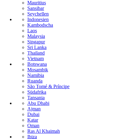
Mauritius
Sansibar
Seychellen
Indonesien
Kambodscha
Laos
Malaysia
Singapur
Sri Lanka
Thailand
Vietnam
Botswana
Mosambik
Namibia
Ruanda
São Tomé & Príncipe
Südafrika
Tansania
Abu Dhabi
Ajman
Dubai
Katar
Oman
Ras Al Khaimah
Ibiza