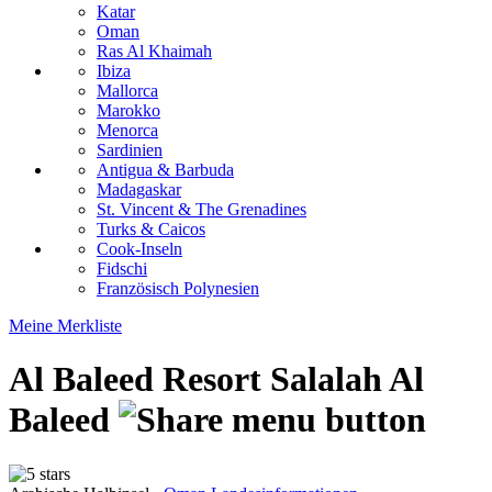
Katar
Oman
Ras Al Khaimah
Ibiza
Mallorca
Marokko
Menorca
Sardinien
Antigua & Barbuda
Madagaskar
St. Vincent & The Grenadines
Turks & Caicos
Cook-Inseln
Fidschi
Französisch Polynesien
Meine Merkliste
Al Baleed Resort Salalah
Al
Baleed