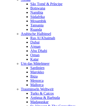
São Tomé & Príncipe
Botswana
Namibia
Südafrika
Mosambik
Tansania
Ruanda
Arabische Halbinsel
Ras Al Khaimah
Dubai
Ajman
Abu Dhabi
Oman
Katar
Um das Mittelmeer
Sardinien
Marokko
Ibiza
Menorca
Mallorca
Trauminseln Weltweit
Turks & Caicos
Antigua & Barbuda
Madagaskar