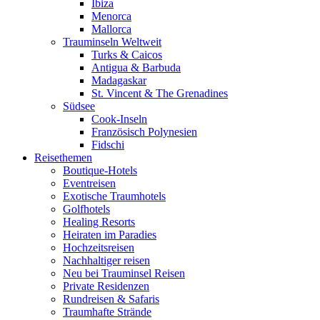
Ibiza
Menorca
Mallorca
Trauminseln Weltweit
Turks & Caicos
Antigua & Barbuda
Madagaskar
St. Vincent & The Grenadines
Südsee
Cook-Inseln
Französisch Polynesien
Fidschi
Reisethemen
Boutique-Hotels
Eventreisen
Exotische Traumhotels
Golfhotels
Healing Resorts
Heiraten im Paradies
Hochzeitsreisen
Nachhaltiger reisen
Neu bei Trauminsel Reisen
Private Residenzen
Rundreisen & Safaris
Traumhafte Strände