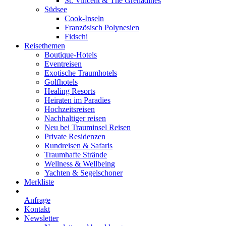
St. Vincent & The Grenadines
Südsee
Cook-Inseln
Französisch Polynesien
Fidschi
Reisethemen
Boutique-Hotels
Eventreisen
Exotische Traumhotels
Golfhotels
Healing Resorts
Heiraten im Paradies
Hochzeitsreisen
Nachhaltiger reisen
Neu bei Trauminsel Reisen
Private Residenzen
Rundreisen & Safaris
Traumhafte Strände
Wellness & Wellbeing
Yachten & Segelschoner
Merkliste
Anfrage
Kontakt
Newsletter