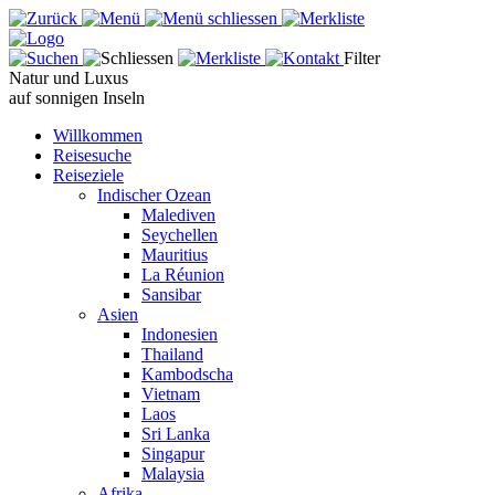
Filter
Natur und Luxus
auf sonnigen Inseln
Willkommen
Reisesuche
Reiseziele
Indischer Ozean
Malediven
Seychellen
Mauritius
La Réunion
Sansibar
Asien
Indonesien
Thailand
Kambodscha
Vietnam
Laos
Sri Lanka
Singapur
Malaysia
Afrika