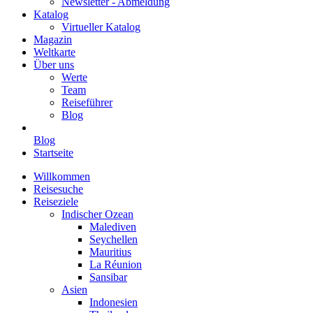
Newsletter - Abmeldung
Katalog
Virtueller Katalog
Magazin
Weltkarte
Über uns
Werte
Team
Reiseführer
Blog
Blog
Startseite
Willkommen
Reisesuche
Reiseziele
Indischer Ozean
Malediven
Seychellen
Mauritius
La Réunion
Sansibar
Asien
Indonesien