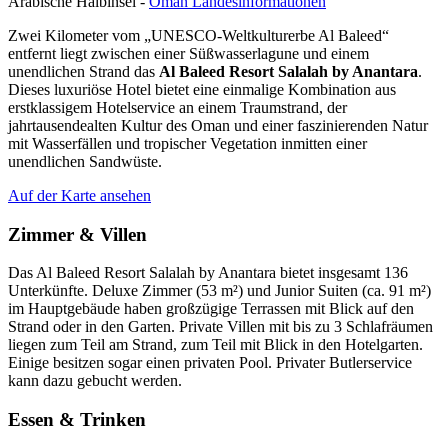
Arabische Halbinsel -
Oman Landesinformationen
Zwei Kilometer vom „UNESCO-Weltkulturerbe Al Baleed“
entfernt liegt zwischen einer Süßwasserlagune und einem
unendlichen Strand das
Al Baleed Resort Salalah by Anantara
.
Dieses luxuriöse Hotel bietet eine einmalige Kombination aus
erstklassigem Hotelservice an einem Traumstrand, der
jahrtausendealten Kultur des Oman und einer faszinierenden Natur
mit Wasserfällen und tropischer Vegetation inmitten einer
unendlichen Sandwüste.
Auf der Karte ansehen
Zimmer & Villen
Das Al Baleed Resort Salalah by Anantara bietet insgesamt 136
Unterkünfte. Deluxe Zimmer (53 m²) und Junior Suiten (ca. 91 m²)
im Hauptgebäude haben großzügige Terrassen mit Blick auf den
Strand oder in den Garten. Private Villen mit bis zu 3 Schlafräumen
liegen zum Teil am Strand, zum Teil mit Blick in den Hotelgarten.
Einige besitzen sogar einen privaten Pool. Privater Butlerservice
kann dazu gebucht werden.
Essen & Trinken