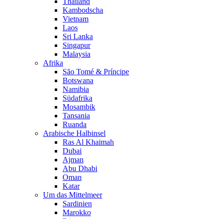
Thailand
Kambodscha
Vietnam
Laos
Sri Lanka
Singapur
Malaysia
Afrika
São Tomé & Príncipe
Botswana
Namibia
Südafrika
Mosambik
Tansania
Ruanda
Arabische Halbinsel
Ras Al Khaimah
Dubai
Ajman
Abu Dhabi
Oman
Katar
Um das Mittelmeer
Sardinien
Marokko