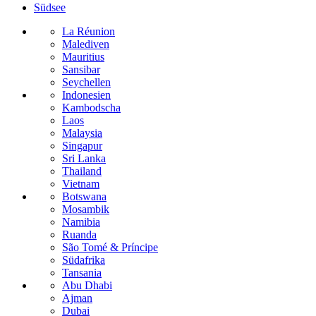
Südsee
La Réunion
Malediven
Mauritius
Sansibar
Seychellen
Indonesien
Kambodscha
Laos
Malaysia
Singapur
Sri Lanka
Thailand
Vietnam
Botswana
Mosambik
Namibia
Ruanda
São Tomé & Príncipe
Südafrika
Tansania
Abu Dhabi
Ajman
Dubai