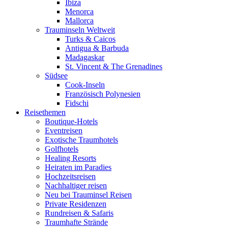
Ibiza
Menorca
Mallorca
Trauminseln Weltweit
Turks & Caicos
Antigua & Barbuda
Madagaskar
St. Vincent & The Grenadines
Südsee
Cook-Inseln
Französisch Polynesien
Fidschi
Reisethemen
Boutique-Hotels
Eventreisen
Exotische Traumhotels
Golfhotels
Healing Resorts
Heiraten im Paradies
Hochzeitsreisen
Nachhaltiger reisen
Neu bei Trauminsel Reisen
Private Residenzen
Rundreisen & Safaris
Traumhafte Strände