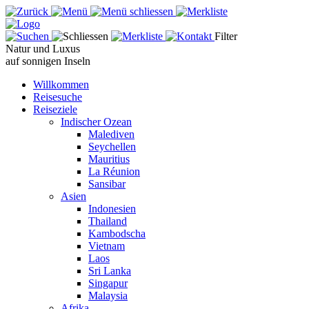
Filter
Natur und Luxus
auf sonnigen Inseln
Willkommen
Reisesuche
Reiseziele
Indischer Ozean
Malediven
Seychellen
Mauritius
La Réunion
Sansibar
Asien
Indonesien
Thailand
Kambodscha
Vietnam
Laos
Sri Lanka
Singapur
Malaysia
Afrika