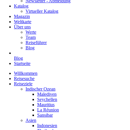
Newsletter - Abmeldung
Katalog
Virtueller Katalog
Magazin
Weltkarte
Über uns
Werte
Team
Reiseführer
Blog
Blog
Startseite
Willkommen
Reisesuche
Reiseziele
Indischer Ozean
Malediven
Seychellen
Mauritius
La Réunion
Sansibar
Asien
Indonesien