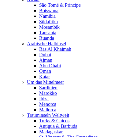
São Tomé & Príncipe
Botswana
Namibia
Südafrika
Mosambik
Tansania
Ruanda
Arabische Halbinsel
Ras Al Khaimah
Dubai
Ajman
Abu Dhabi
Oman
Katar
Um das Mittelmeer
Sardinien
Marokko
Ibiza
Menorca
Mallorca
Trauminseln Weltweit
Turks & Caicos
Antigua & Barbuda
Madagaskar