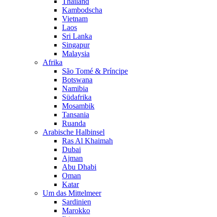
Thailand
Kambodscha
Vietnam
Laos
Sri Lanka
Singapur
Malaysia
Afrika
São Tomé & Príncipe
Botswana
Namibia
Südafrika
Mosambik
Tansania
Ruanda
Arabische Halbinsel
Ras Al Khaimah
Dubai
Ajman
Abu Dhabi
Oman
Katar
Um das Mittelmeer
Sardinien
Marokko