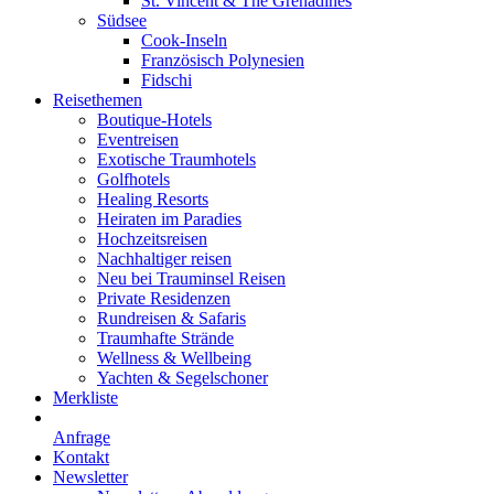
St. Vincent & The Grenadines
Südsee
Cook-Inseln
Französisch Polynesien
Fidschi
Reisethemen
Boutique-Hotels
Eventreisen
Exotische Traumhotels
Golfhotels
Healing Resorts
Heiraten im Paradies
Hochzeitsreisen
Nachhaltiger reisen
Neu bei Trauminsel Reisen
Private Residenzen
Rundreisen & Safaris
Traumhafte Strände
Wellness & Wellbeing
Yachten & Segelschoner
Merkliste
Anfrage
Kontakt
Newsletter