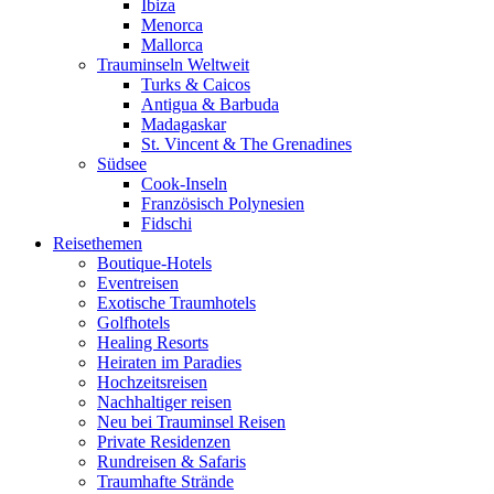
Ibiza
Menorca
Mallorca
Trauminseln Weltweit
Turks & Caicos
Antigua & Barbuda
Madagaskar
St. Vincent & The Grenadines
Südsee
Cook-Inseln
Französisch Polynesien
Fidschi
Reisethemen
Boutique-Hotels
Eventreisen
Exotische Traumhotels
Golfhotels
Healing Resorts
Heiraten im Paradies
Hochzeitsreisen
Nachhaltiger reisen
Neu bei Trauminsel Reisen
Private Residenzen
Rundreisen & Safaris
Traumhafte Strände