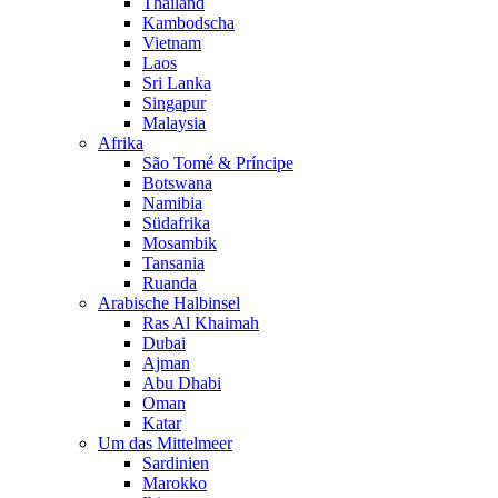
Thailand
Kambodscha
Vietnam
Laos
Sri Lanka
Singapur
Malaysia
Afrika
São Tomé & Príncipe
Botswana
Namibia
Südafrika
Mosambik
Tansania
Ruanda
Arabische Halbinsel
Ras Al Khaimah
Dubai
Ajman
Abu Dhabi
Oman
Katar
Um das Mittelmeer
Sardinien
Marokko