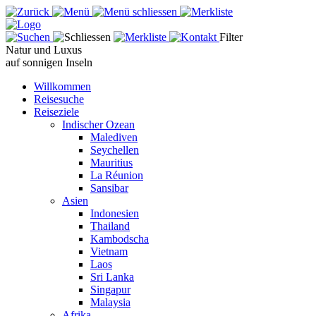
Filter
Natur und Luxus
auf sonnigen Inseln
Willkommen
Reisesuche
Reiseziele
Indischer Ozean
Malediven
Seychellen
Mauritius
La Réunion
Sansibar
Asien
Indonesien
Thailand
Kambodscha
Vietnam
Laos
Sri Lanka
Singapur
Malaysia
Afrika