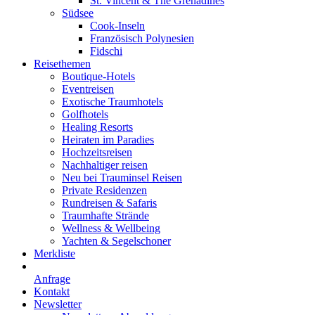
St. Vincent & The Grenadines
Südsee
Cook-Inseln
Französisch Polynesien
Fidschi
Reisethemen
Boutique-Hotels
Eventreisen
Exotische Traumhotels
Golfhotels
Healing Resorts
Heiraten im Paradies
Hochzeitsreisen
Nachhaltiger reisen
Neu bei Trauminsel Reisen
Private Residenzen
Rundreisen & Safaris
Traumhafte Strände
Wellness & Wellbeing
Yachten & Segelschoner
Merkliste
Anfrage
Kontakt
Newsletter