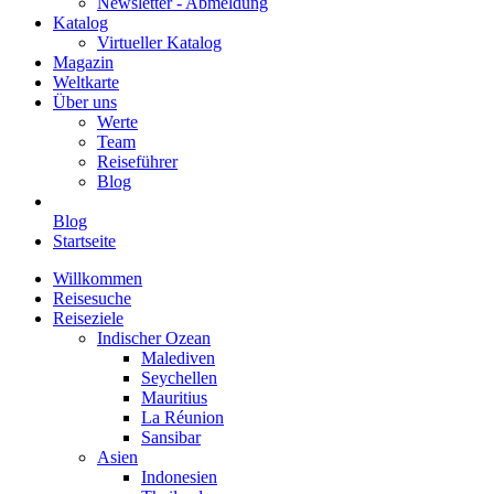
Newsletter - Abmeldung
Katalog
Virtueller Katalog
Magazin
Weltkarte
Über uns
Werte
Team
Reiseführer
Blog
Blog
Startseite
Willkommen
Reisesuche
Reiseziele
Indischer Ozean
Malediven
Seychellen
Mauritius
La Réunion
Sansibar
Asien
Indonesien