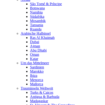
São Tomé & Príncipe
Botswana
Namibia
Südafrika
Mosambik
Tansania
Ruanda
Arabische Halbinsel
Ras Al Khaimah
Dubai
Ajman
Abu Dhabi
Oman
Katar
Um das Mittelmeer
Sardinien
Marokko
Ibiza
Menorca
Mallorca
Trauminseln Weltweit
Turks & Caicos
Antigua & Barbuda
Madagaskar