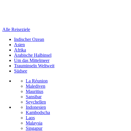
Alle Reiseziele
Indischer Ozean
Asien
Afrika
Arabische Halbinsel
Um das Mittelmeer
Trauminseln Weltweit
Südsee
La Réunion
Malediven
Mauritius
Sansibar
Seychellen
Indonesien
Kambodscha
Laos
Malaysia
Singapur