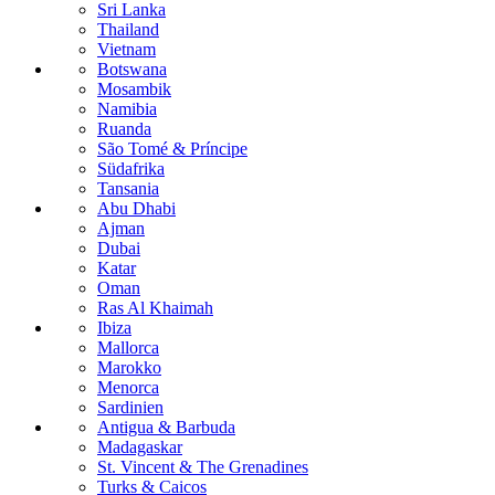
Sri Lanka
Thailand
Vietnam
Botswana
Mosambik
Namibia
Ruanda
São Tomé & Príncipe
Südafrika
Tansania
Abu Dhabi
Ajman
Dubai
Katar
Oman
Ras Al Khaimah
Ibiza
Mallorca
Marokko
Menorca
Sardinien
Antigua & Barbuda
Madagaskar
St. Vincent & The Grenadines
Turks & Caicos