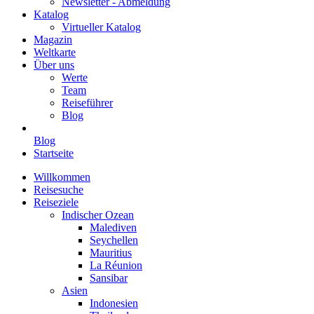
Newsletter - Abmeldung
Katalog
Virtueller Katalog
Magazin
Weltkarte
Über uns
Werte
Team
Reiseführer
Blog
Blog
Startseite
Willkommen
Reisesuche
Reiseziele
Indischer Ozean
Malediven
Seychellen
Mauritius
La Réunion
Sansibar
Asien
Indonesien