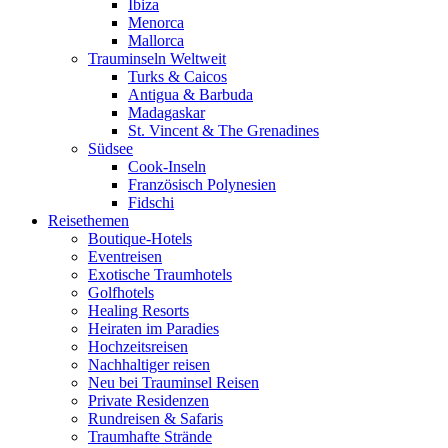
Ibiza
Menorca
Mallorca
Trauminseln Weltweit
Turks & Caicos
Antigua & Barbuda
Madagaskar
St. Vincent & The Grenadines
Südsee
Cook-Inseln
Französisch Polynesien
Fidschi
Reisethemen
Boutique-Hotels
Eventreisen
Exotische Traumhotels
Golfhotels
Healing Resorts
Heiraten im Paradies
Hochzeitsreisen
Nachhaltiger reisen
Neu bei Trauminsel Reisen
Private Residenzen
Rundreisen & Safaris
Traumhafte Strände