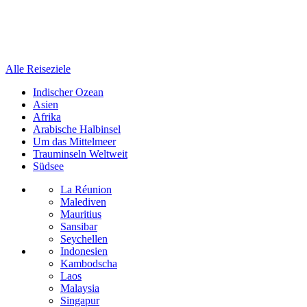
Alle Reiseziele
Indischer Ozean
Asien
Afrika
Arabische Halbinsel
Um das Mittelmeer
Trauminseln Weltweit
Südsee
La Réunion
Malediven
Mauritius
Sansibar
Seychellen
Indonesien
Kambodscha
Laos
Malaysia
Singapur