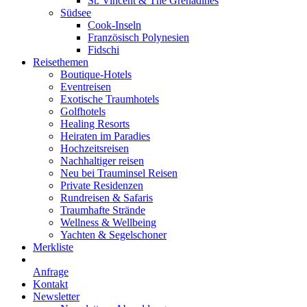
St. Vincent & The Grenadines
Südsee
Cook-Inseln
Französisch Polynesien
Fidschi
Reisethemen
Boutique-Hotels
Eventreisen
Exotische Traumhotels
Golfhotels
Healing Resorts
Heiraten im Paradies
Hochzeitsreisen
Nachhaltiger reisen
Neu bei Trauminsel Reisen
Private Residenzen
Rundreisen & Safaris
Traumhafte Strände
Wellness & Wellbeing
Yachten & Segelschoner
Merkliste
Anfrage
Kontakt
Newsletter