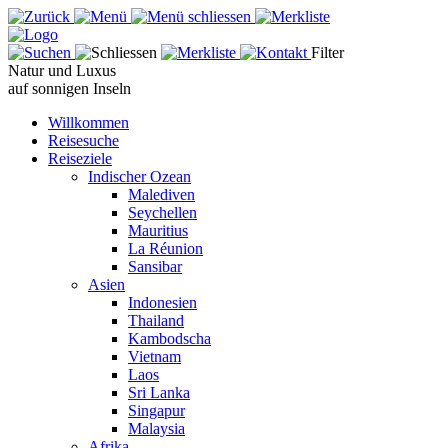
Filter
Natur und Luxus
auf sonnigen Inseln
Willkommen
Reisesuche
Reiseziele
Indischer Ozean
Malediven
Seychellen
Mauritius
La Réunion
Sansibar
Asien
Indonesien
Thailand
Kambodscha
Vietnam
Laos
Sri Lanka
Singapur
Malaysia
Afrika