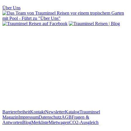
Über Uns
Barrierefreiheit
Kontakt
Newsletter
Katalog
Trauminsel
Magazin
Impressum
Datenschutz
AGB
Fragen &
Antworten
Blog
Merkliste
Mietwagen
CO2-Ausgleich
WhatsApp öffnen
Scannen Sie diesen QR-Code
um Trauminsel Reisen in Whatsapp auf dem Handy zu öffnen.