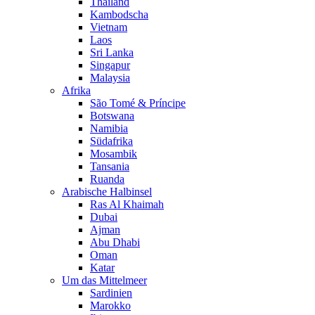
Thailand
Kambodscha
Vietnam
Laos
Sri Lanka
Singapur
Malaysia
Afrika
São Tomé & Príncipe
Botswana
Namibia
Südafrika
Mosambik
Tansania
Ruanda
Arabische Halbinsel
Ras Al Khaimah
Dubai
Ajman
Abu Dhabi
Oman
Katar
Um das Mittelmeer
Sardinien
Marokko