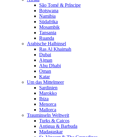
São Tomé & Príncipe
Botswana
Namibia
Südafrika
Mosambik
Tansania
Ruanda
Arabische Halbinsel
Ras Al Khaimah
Dubai
Ajman
Abu Dhabi
Oman
Katar
Um das Mittelmeer
Sardinien
Marokko
Ibiza
Menorca
Mallorca
Trauminseln Weltweit
Turks & Caicos
Antigua & Barbuda
Madagaskar