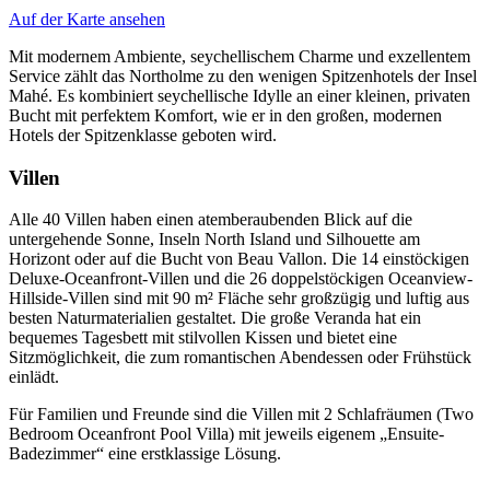
Auf der Karte ansehen
Mit modernem Ambiente, seychellischem Charme und exzellentem
Service zählt das Northolme zu den wenigen Spitzenhotels der Insel
Mahé. Es kombiniert seychellische Idylle an einer kleinen, privaten
Bucht mit perfektem Komfort, wie er in den großen, modernen
Hotels der Spitzenklasse geboten wird.
Villen
Alle 40 Villen haben einen atemberaubenden Blick auf die
untergehende Sonne, Inseln North Island und Silhouette am
Horizont oder auf die Bucht von Beau Vallon. Die 14 einstöckigen
Deluxe-Oceanfront-Villen und die 26 doppelstöckigen Oceanview-
Hillside-Villen sind mit 90 m² Fläche sehr großzügig und luftig aus
besten Naturmaterialien gestaltet. Die große Veranda hat ein
bequemes Tagesbett mit stilvollen Kissen und bietet eine
Sitzmöglichkeit, die zum romantischen Abendessen oder Frühstück
einlädt.
Für Familien und Freunde sind die Villen mit 2 Schlafräumen (Two
Bedroom Oceanfront Pool Villa) mit jeweils eigenem „Ensuite-
Badezimmer“ eine erstklassige Lösung.