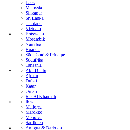
Laos
Malaysia
Singapur
Sri Lanka
Thailand
Vietnam
Botswana
Mosambik
Namibia
Ruanda
São Tomé & Príncipe
Südafrika
Tansania
Abu Dhabi
Ajman
Dubai
Katar
Oman
Ras Al Khaimah
Ibiza
Mallorca
Marokko
Menorca
Sardinien
Antigua & Barbuda