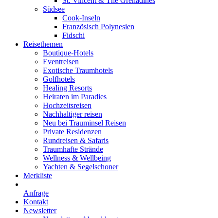
St. Vincent & The Grenadines
Südsee
Cook-Inseln
Französisch Polynesien
Fidschi
Reisethemen
Boutique-Hotels
Eventreisen
Exotische Traumhotels
Golfhotels
Healing Resorts
Heiraten im Paradies
Hochzeitsreisen
Nachhaltiger reisen
Neu bei Trauminsel Reisen
Private Residenzen
Rundreisen & Safaris
Traumhafte Strände
Wellness & Wellbeing
Yachten & Segelschoner
Merkliste
Anfrage
Kontakt
Newsletter