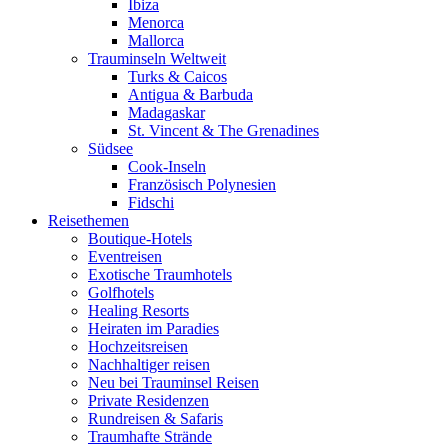
Ibiza
Menorca
Mallorca
Trauminseln Weltweit
Turks & Caicos
Antigua & Barbuda
Madagaskar
St. Vincent & The Grenadines
Südsee
Cook-Inseln
Französisch Polynesien
Fidschi
Reisethemen
Boutique-Hotels
Eventreisen
Exotische Traumhotels
Golfhotels
Healing Resorts
Heiraten im Paradies
Hochzeitsreisen
Nachhaltiger reisen
Neu bei Trauminsel Reisen
Private Residenzen
Rundreisen & Safaris
Traumhafte Strände