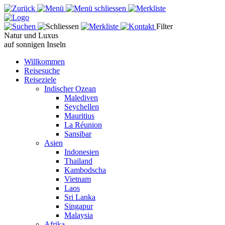
Filter
Natur und Luxus
auf sonnigen Inseln
Willkommen
Reisesuche
Reiseziele
Indischer Ozean
Malediven
Seychellen
Mauritius
La Réunion
Sansibar
Asien
Indonesien
Thailand
Kambodscha
Vietnam
Laos
Sri Lanka
Singapur
Malaysia
Afrika