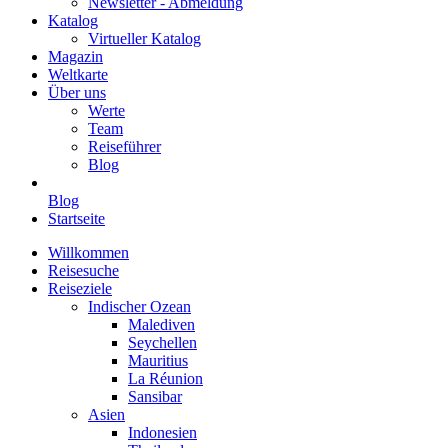
Newsletter - Abmeldung
Katalog
Virtueller Katalog
Magazin
Weltkarte
Über uns
Werte
Team
Reiseführer
Blog
Blog
Startseite
Willkommen
Reisesuche
Reiseziele
Indischer Ozean
Malediven
Seychellen
Mauritius
La Réunion
Sansibar
Asien
Indonesien