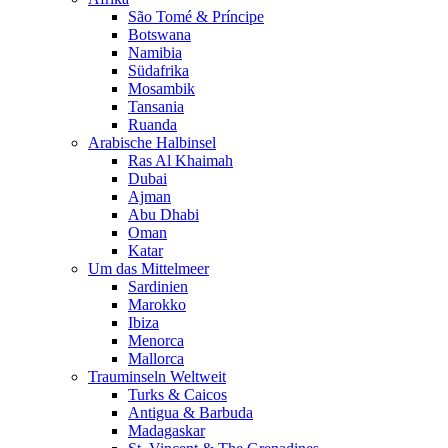
São Tomé & Príncipe
Botswana
Namibia
Südafrika
Mosambik
Tansania
Ruanda
Arabische Halbinsel
Ras Al Khaimah
Dubai
Ajman
Abu Dhabi
Oman
Katar
Um das Mittelmeer
Sardinien
Marokko
Ibiza
Menorca
Mallorca
Trauminseln Weltweit
Turks & Caicos
Antigua & Barbuda
Madagaskar