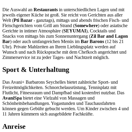
Die Auswahl an
Restaurants
in unterschiedlichen Lagen und mit
jeweils eigener Küche ist groß. Sie reicht von Gerichten aus aller
Welt (
Pti Bazar -
ganztags), mittags und abends frischen Fisch- und
Fleischgerichten vom Grill am Strand (
Somewhere
) oder asiatische
Gerichte in intimer Atmosphäre (
SEYUMAI
), Cocktails und
Snacks von mittags bis zum Sonnenuntergang (
Zil Bar and Lagon
Bar
) oder auch umfangreichen Menüs im
Bar Barons
(12 bis 21
Uhr). Private Mahlzeiten an Ihrem Lieblingsplatz werden auf
Wunsch und nach Rücksprache mit dem Chefkoch angerichtet und
Zimmerservice ist zu jeder Tages- und Nachtzeit möglich.
Sport & Unterhaltung
Das Avani+ Barbarons Seychelles bietet zahlreiche Sport- und
Freizeitmöglichkeiten. Schnorchelausrüstung, Tennisplatz mit
Flutlicht, Fitnessraum und Dampfbad sind kostenfrei nutzbar. Das
AvaniSpa
bietet eine Vielzahl von Massagen und
Schönheitsbehandlungen. Yogastunden und Tauchausfahrten
können gegen Gebühr gebucht werden. Um Kinder zwischen 4 und
11 Jahren kümmern sich ausgebildete Fachkräfte.
Anreise