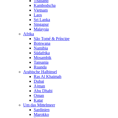
Thailand
Kambodscha
Vietnam
Laos
Sri Lanka
Singapur
Malaysia
Afrika
São Tomé & Príncipe
Botswana
Namibia
Südafrika
Mosambik
Tansania
Ruanda
Arabische Halbinsel
Ras Al Khaimah
Dubai
Ajman
Abu Dhabi
Oman
Katar
Um das Mittelmeer
Sardinien
Marokko