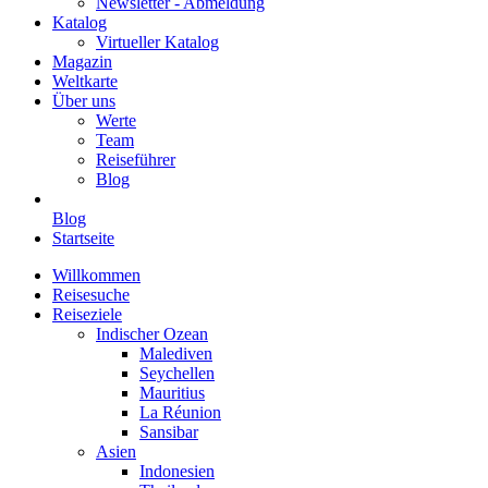
Newsletter - Abmeldung
Katalog
Virtueller Katalog
Magazin
Weltkarte
Über uns
Werte
Team
Reiseführer
Blog
Blog
Startseite
Willkommen
Reisesuche
Reiseziele
Indischer Ozean
Malediven
Seychellen
Mauritius
La Réunion
Sansibar
Asien
Indonesien