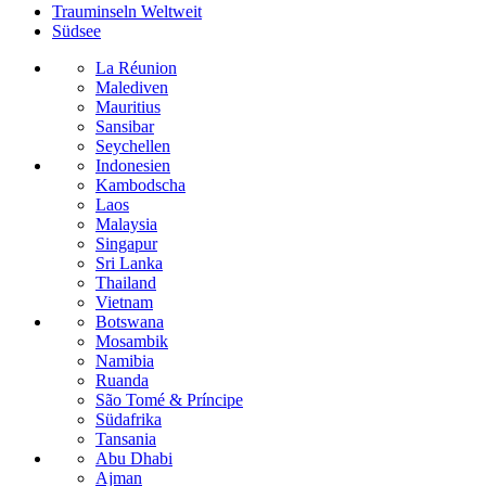
Trauminseln Weltweit
Südsee
La Réunion
Malediven
Mauritius
Sansibar
Seychellen
Indonesien
Kambodscha
Laos
Malaysia
Singapur
Sri Lanka
Thailand
Vietnam
Botswana
Mosambik
Namibia
Ruanda
São Tomé & Príncipe
Südafrika
Tansania
Abu Dhabi
Ajman