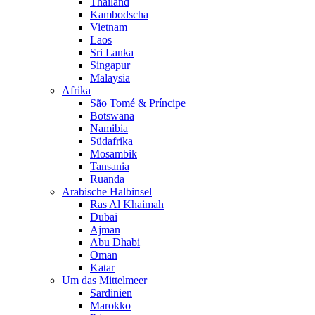
Thailand
Kambodscha
Vietnam
Laos
Sri Lanka
Singapur
Malaysia
Afrika
São Tomé & Príncipe
Botswana
Namibia
Südafrika
Mosambik
Tansania
Ruanda
Arabische Halbinsel
Ras Al Khaimah
Dubai
Ajman
Abu Dhabi
Oman
Katar
Um das Mittelmeer
Sardinien
Marokko