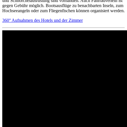
und Schnorchelausrüstung sind vorhanden. Auch Fahrradverleih ist
gegen Gebühr möglich. Bootsausflüge zu benachbarten Inseln, zum
Hochseeangeln oder zum Fliegenfischen können organisiert werden.
360° Aufnahmen des Hotels und der Zimmer