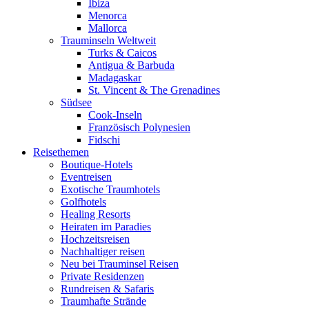
Ibiza
Menorca
Mallorca
Trauminseln Weltweit
Turks & Caicos
Antigua & Barbuda
Madagaskar
St. Vincent & The Grenadines
Südsee
Cook-Inseln
Französisch Polynesien
Fidschi
Reisethemen
Boutique-Hotels
Eventreisen
Exotische Traumhotels
Golfhotels
Healing Resorts
Heiraten im Paradies
Hochzeitsreisen
Nachhaltiger reisen
Neu bei Trauminsel Reisen
Private Residenzen
Rundreisen & Safaris
Traumhafte Strände