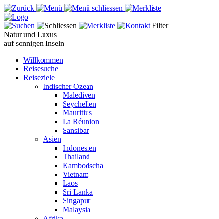
Filter
Natur und Luxus
auf sonnigen Inseln
Willkommen
Reisesuche
Reiseziele
Indischer Ozean
Malediven
Seychellen
Mauritius
La Réunion
Sansibar
Asien
Indonesien
Thailand
Kambodscha
Vietnam
Laos
Sri Lanka
Singapur
Malaysia
Afrika