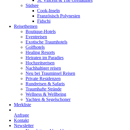
St. Vincent & The Grenadines
Südsee
Cook-Inseln
Französisch Polynesien
Fidschi
Reisethemen
Boutique-Hotels
Eventreisen
Exotische Traumhotels
Golfhotels
Healing Resorts
Heiraten im Paradies
Hochzeitsreisen
Nachhaltiger reisen
Neu bei Trauminsel Reisen
Private Residenzen
Rundreisen & Safaris
Traumhafte Strände
Wellness & Wellbeing
Yachten & Segelschoner
Merkliste
Anfrage
Kontakt
Newsletter