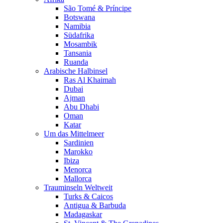
São Tomé & Príncipe
Botswana
Namibia
Südafrika
Mosambik
Tansania
Ruanda
Arabische Halbinsel
Ras Al Khaimah
Dubai
Ajman
Abu Dhabi
Oman
Katar
Um das Mittelmeer
Sardinien
Marokko
Ibiza
Menorca
Mallorca
Trauminseln Weltweit
Turks & Caicos
Antigua & Barbuda
Madagaskar