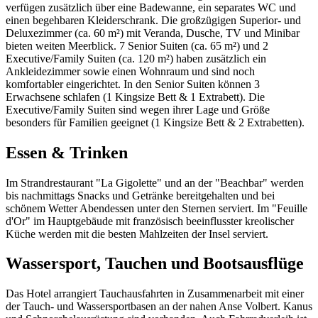
verfügen zusätzlich über eine Badewanne, ein separates WC und
einen begehbaren Kleiderschrank. Die großzügigen Superior- und
Deluxezimmer (ca. 60 m²) mit Veranda, Dusche, TV und Minibar
bieten weiten Meerblick. 7 Senior Suiten (ca. 65 m²) und 2
Executive/Family Suiten (ca. 120 m²) haben zusätzlich ein
Ankleidezimmer sowie einen Wohnraum und sind noch
komfortabler eingerichtet. In den Senior Suiten können 3
Erwachsene schlafen (1 Kingsize Bett & 1 Extrabett). Die
Executive/Family Suiten sind wegen ihrer Lage und Größe
besonders für Familien geeignet (1 Kingsize Bett & 2 Extrabetten).
Essen & Trinken
Im Strandrestaurant "La Gigolette" und an der "Beachbar" werden
bis nachmittags Snacks und Getränke bereitgehalten und bei
schönem Wetter Abendessen unter den Sternen serviert. Im "Feuille
d'Or" im Hauptgebäude mit französisch beeinflusster kreolischer
Küche werden mit die besten Mahlzeiten der Insel serviert.
Wassersport, Tauchen und Bootsausflüge
Das Hotel arrangiert Tauchausfahrten in Zusammenarbeit mit einer
der Tauch- und Wassersportbasen an der nahen Anse Volbert. Kanus