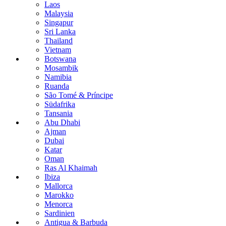
Laos
Malaysia
Singapur
Sri Lanka
Thailand
Vietnam
Botswana
Mosambik
Namibia
Ruanda
São Tomé & Príncipe
Südafrika
Tansania
Abu Dhabi
Ajman
Dubai
Katar
Oman
Ras Al Khaimah
Ibiza
Mallorca
Marokko
Menorca
Sardinien
Antigua & Barbuda