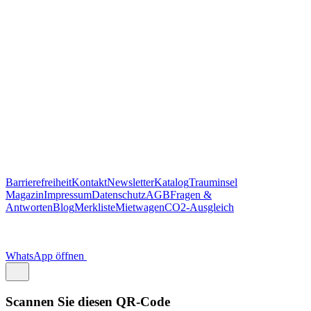
Barrierefreiheit
Kontakt
Newsletter
Katalog
Trauminsel
Magazin
Impressum
Datenschutz
AGB
Fragen &
Antworten
Blog
Merkliste
Mietwagen
CO2-Ausgleich
WhatsApp öffnen
Scannen Sie diesen QR-Code