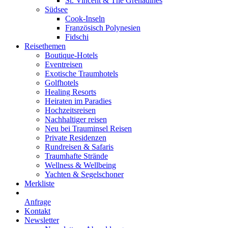
St. Vincent & The Grenadines
Südsee
Cook-Inseln
Französisch Polynesien
Fidschi
Reisethemen
Boutique-Hotels
Eventreisen
Exotische Traumhotels
Golfhotels
Healing Resorts
Heiraten im Paradies
Hochzeitsreisen
Nachhaltiger reisen
Neu bei Trauminsel Reisen
Private Residenzen
Rundreisen & Safaris
Traumhafte Strände
Wellness & Wellbeing
Yachten & Segelschoner
Merkliste
Anfrage
Kontakt
Newsletter