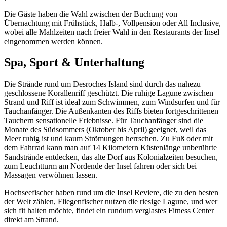
Die Gäste haben die Wahl zwischen der Buchung von
Übernachtung mit Frühstück, Halb-, Vollpension oder All Inclusive,
wobei alle Mahlzeiten nach freier Wahl in den Restaurants der Insel
eingenommen werden können.
Spa, Sport & Unterhaltung
Die Strände rund um Desroches Island sind durch das nahezu
geschlossene Korallenriff geschützt. Die ruhige Lagune zwischen
Strand und Riff ist ideal zum Schwimmen, zum Windsurfen und für
Tauchanfänger. Die Außenkanten des Riffs bieten fortgeschrittenen
Tauchern sensationelle Erlebnisse. Für Tauchanfänger sind die
Monate des Südsommers (Oktober bis April) geeignet, weil das
Meer ruhig ist und kaum Strömungen herrschen. Zu Fuß oder mit
dem Fahrrad kann man auf 14 Kilometern Küstenlänge unberührte
Sandstrände entdecken, das alte Dorf aus Kolonialzeiten besuchen,
zum Leuchtturm am Nordende der Insel fahren oder sich bei
Massagen verwöhnen lassen.
Hochseefischer haben rund um die Insel Reviere, die zu den besten
der Welt zählen, Fliegenfischer nutzen die riesige Lagune, und wer
sich fit halten möchte, findet ein rundum verglastes Fitness Center
direkt am Strand.