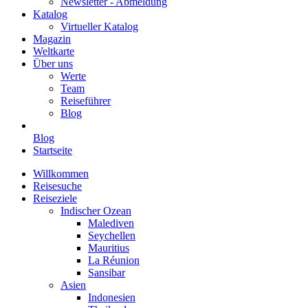
Newsletter - Abmeldung
Katalog
Virtueller Katalog
Magazin
Weltkarte
Über uns
Werte
Team
Reiseführer
Blog
Blog
Startseite
Willkommen
Reisesuche
Reiseziele
Indischer Ozean
Malediven
Seychellen
Mauritius
La Réunion
Sansibar
Asien
Indonesien