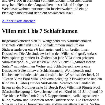
und etwa 500 m breit und vom unendlichen Indischen Ozean
umgeben. Neben den Angestellten dieser Island Lodge der
Weltklasse wohnen nur noch ein Inselverwalter und einige
Plantagenarbeiter auf der dicht bewaldeten Insel.
Auf der Karte ansehen
Villen mit 1 bis 7 Schlafräumen
Insgesamt verteilen sich 71 weitgehend aus Naturmaterialien
errichtete Villen mit 1 bis 7 Schlafzimmern rund um das
Südwestende der etwa 6 km langen und 1 km breiten Insel
Desroches. Die Abstände zwischen den Villen sind groß, sodass
Privatsphäre garantiert ist. Zudem hat jede Villa einen privaten
Süßwasserpool. 9 „Sunset View Pool Villen“, 9 „Sunset Beach
Suiten“ mit getrennten Wohn- und Schlafbereich sowie eine
Desroches Suite mit zwei Schlafzimmern, Wohnbereich und
Kitchenette befinden sich an der südlichen Westküste der Insel, 21
"Ocean View Pool Villa" (Maximalbelegung 2 Erwachsene und ein
Kind bis 11 Jahre) auf der Südostseite. Nördlich der Landepiste
liegen an der Nordwestseite 18 Beach Pool Villen mit Plunge Pool
(Maximalbelegung 2 Erwachsene und ein Kind bis 11 Jahre) und 10
"Residence Villen" mit 2 bis 5 Doppelzimmern, vollausgestatteter
Kühe, Wohn- und Essbreich sowie Butlerservice. Die Presidential
Villa mit 2 bis 7 Doppelzimmern, vollausgestatteter Küche, Wohn-