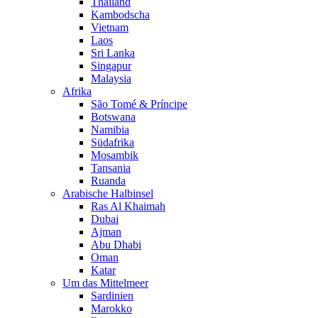
Thailand
Kambodscha
Vietnam
Laos
Sri Lanka
Singapur
Malaysia
Afrika
São Tomé & Príncipe
Botswana
Namibia
Südafrika
Mosambik
Tansania
Ruanda
Arabische Halbinsel
Ras Al Khaimah
Dubai
Ajman
Abu Dhabi
Oman
Katar
Um das Mittelmeer
Sardinien
Marokko