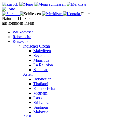
Filter
Natur und Luxus
auf sonnigen Inseln
Willkommen
Reisesuche
Reiseziele
Indischer Ozean
Malediven
Seychellen
Mauritius
La Réunion
Sansibar
Asien
Indonesien
Thailand
Kambodscha
Vietnam
Laos
Sri Lanka
Singapur
Malaysia
Afrika