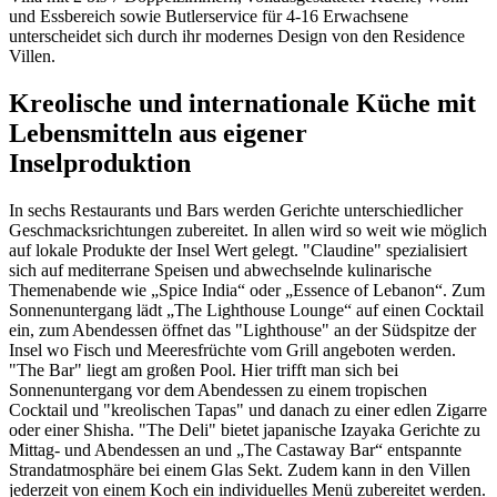
und Essbereich sowie Butlerservice für 4-16 Erwachsene
unterscheidet sich durch ihr modernes Design von den Residence
Villen.
Kreolische und internationale Küche mit
Lebensmitteln aus eigener
Inselproduktion
In sechs Restaurants und Bars werden Gerichte unterschiedlicher
Geschmacksrichtungen zubereitet. In allen wird so weit wie möglich
auf lokale Produkte der Insel Wert gelegt. "Claudine" spezialisiert
sich auf mediterrane Speisen und abwechselnde kulinarische
Themenabende wie „Spice India“ oder „Essence of Lebanon“. Zum
Sonnenuntergang lädt „The Lighthouse Lounge“ auf einen Cocktail
ein, zum Abendessen öffnet das "Lighthouse" an der Südspitze der
Insel wo Fisch und Meeresfrüchte vom Grill angeboten werden.
"The Bar" liegt am großen Pool. Hier trifft man sich bei
Sonnenuntergang vor dem Abendessen zu einem tropischen
Cocktail und "kreolischen Tapas" und danach zu einer edlen Zigarre
oder einer Shisha. "The Deli" bietet japanische Izayaka Gerichte zu
Mittag- und Abendessen an und „The Castaway Bar“ entspannte
Strandatmosphäre bei einem Glas Sekt. Zudem kann in den Villen
jederzeit von einem Koch ein individuelles Menü zubereitet werden.