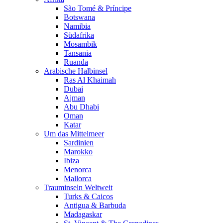
São Tomé & Príncipe
Botswana
Namibia
Südafrika
Mosambik
Tansania
Ruanda
Arabische Halbinsel
Ras Al Khaimah
Dubai
Ajman
Abu Dhabi
Oman
Katar
Um das Mittelmeer
Sardinien
Marokko
Ibiza
Menorca
Mallorca
Trauminseln Weltweit
Turks & Caicos
Antigua & Barbuda
Madagaskar