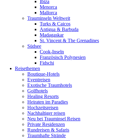
Ibiza
Menorca
Mallorca
Trauminseln Weltweit
Turks & Caicos
Antigua & Barbuda
Madagaskar
St. Vincent & The Grenadines
Südsee
Cook-Inseln
Französisch Polynesien
Fidschi
Reisethemen
Boutique-Hotels
Eventreisen
Exotische Traumhotels
Golfhotels
Healing Resorts
Heiraten im Paradies
Hochzeitsreisen
Nachhaltiger reisen
Neu bei Trauminsel Reisen
Private Residenzen
Rundreisen & Safaris
Traumhafte Strände