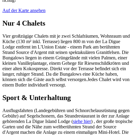
richtig!
Auf der Karte ansehen
Nur 4 Chalets
Vier großzügige Chalets mit je zwei Schlafräumen, Wohnraum und
Küche (130 m² inkl. Terrasse) liegen 800 m von der La Digue
Lodge entfernt im L'Union Estate - einem Park am berühmten
Strand Source d'Argent mit seinen spektakulären Granitfelsen. Die
Bungalows liegen in einem Grüngelände mit vielen Palmen, einer
kleinen Vanilleplantage, einem Gehege für Riesenschildkröten und
einer alten Kokospresse. Direkt vor der Terrasse befindet sich ein
langer, ruhiger Strand. Da die Bungalows eine Küche haben,
können sich die Gäste auch selbst versorgen.Jedes Chalet wird von
einem Butler individuell versorgt.
Sport & Unterhaltung
Ausflugsfahrten (Landegebühren und Schnorchelausrüstung gegen
Gebühr) auf Segelschonern, das Strandrestaurant in der zur Anlage
gehörenden La Digue Island Lodge (
siehe hier
) , der große tropische
Garten und die Nähe zum weltberühmten Strand der Source
d'Argent machen die Anlage zu einem einmaligen Mini-Hotel. Die