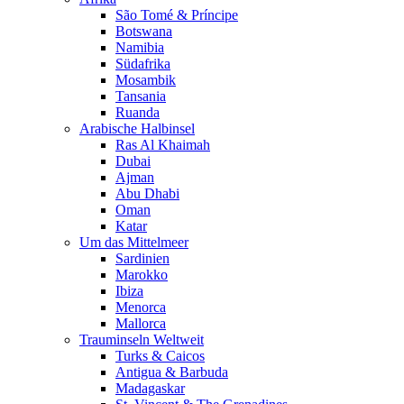
São Tomé & Príncipe
Botswana
Namibia
Südafrika
Mosambik
Tansania
Ruanda
Arabische Halbinsel
Ras Al Khaimah
Dubai
Ajman
Abu Dhabi
Oman
Katar
Um das Mittelmeer
Sardinien
Marokko
Ibiza
Menorca
Mallorca
Trauminseln Weltweit
Turks & Caicos
Antigua & Barbuda
Madagaskar