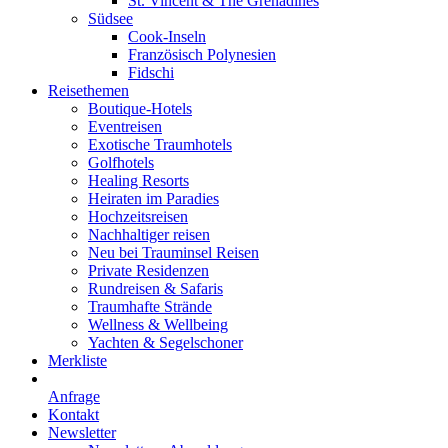
St. Vincent & The Grenadines
Südsee
Cook-Inseln
Französisch Polynesien
Fidschi
Reisethemen
Boutique-Hotels
Eventreisen
Exotische Traumhotels
Golfhotels
Healing Resorts
Heiraten im Paradies
Hochzeitsreisen
Nachhaltiger reisen
Neu bei Trauminsel Reisen
Private Residenzen
Rundreisen & Safaris
Traumhafte Strände
Wellness & Wellbeing
Yachten & Segelschoner
Merkliste
Anfrage
Kontakt
Newsletter