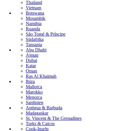
Thailand
Vietnam
Botswana
Mosambik
Namibia
Ruanda
São Tomé & Príncipe
Südafrika
Tansania
Abu Dhabi
Ajman
Dubai
Katar
Oman
Ras Al Khaimah
Ibiza
Mallorca
Marokko
Menorca
Sardinien
Antigua & Barbuda
Madagaskar
St. Vincent & The Grenadines
Turks & Caicos
Cook-Inseln