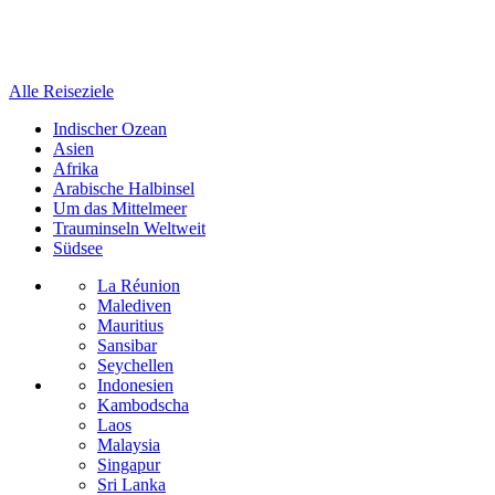
Alle Reiseziele
Indischer Ozean
Asien
Afrika
Arabische Halbinsel
Um das Mittelmeer
Trauminseln Weltweit
Südsee
La Réunion
Malediven
Mauritius
Sansibar
Seychellen
Indonesien
Kambodscha
Laos
Malaysia
Singapur
Sri Lanka