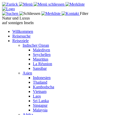
Filter
Natur und Luxus
auf sonnigen Inseln
Willkommen
Reisesuche
Reiseziele
Indischer Ozean
Malediven
Seychellen
Mauritius
La Réunion
Sansibar
Asien
Indonesien
Thailand
Kambodscha
Vietnam
Laos
Sri Lanka
Singapur
Malaysia
Afrika