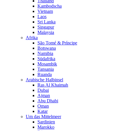
Thailand
Kambodscha
Vietnam
Laos
Sri Lanka
Singapur
Malaysia
Afrika
São Tomé & Príncipe
Botswana
Namibia
Südafrika
Mosambik
Tansania
Ruanda
Arabische Halbinsel
Ras Al Khaimah
Dubai
Ajman
Abu Dhabi
Oman
Katar
Um das Mittelmeer
Sardinien
Marokko