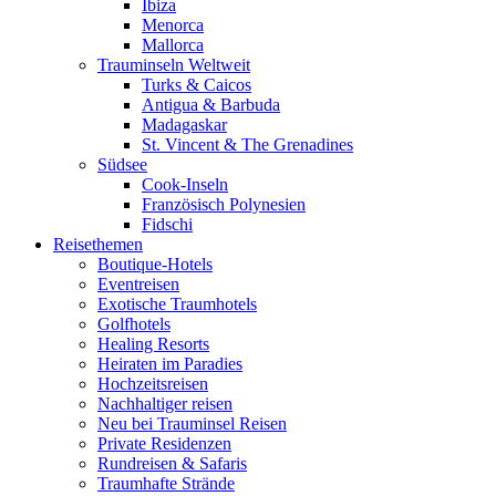
Ibiza
Menorca
Mallorca
Trauminseln Weltweit
Turks & Caicos
Antigua & Barbuda
Madagaskar
St. Vincent & The Grenadines
Südsee
Cook-Inseln
Französisch Polynesien
Fidschi
Reisethemen
Boutique-Hotels
Eventreisen
Exotische Traumhotels
Golfhotels
Healing Resorts
Heiraten im Paradies
Hochzeitsreisen
Nachhaltiger reisen
Neu bei Trauminsel Reisen
Private Residenzen
Rundreisen & Safaris
Traumhafte Strände