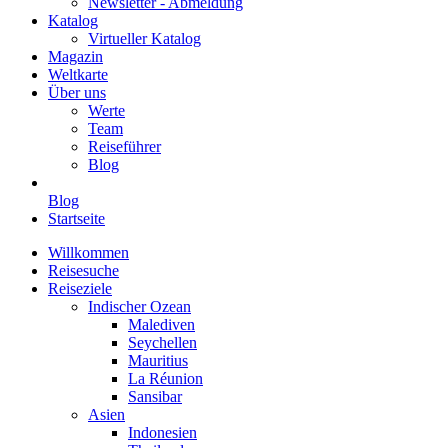
Newsletter - Abmeldung
Katalog
Virtueller Katalog
Magazin
Weltkarte
Über uns
Werte
Team
Reiseführer
Blog
Blog
Startseite
Willkommen
Reisesuche
Reiseziele
Indischer Ozean
Malediven
Seychellen
Mauritius
La Réunion
Sansibar
Asien
Indonesien