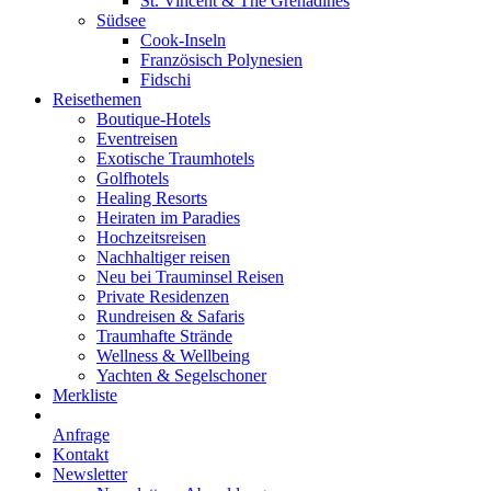
St. Vincent & The Grenadines
Südsee
Cook-Inseln
Französisch Polynesien
Fidschi
Reisethemen
Boutique-Hotels
Eventreisen
Exotische Traumhotels
Golfhotels
Healing Resorts
Heiraten im Paradies
Hochzeitsreisen
Nachhaltiger reisen
Neu bei Trauminsel Reisen
Private Residenzen
Rundreisen & Safaris
Traumhafte Strände
Wellness & Wellbeing
Yachten & Segelschoner
Merkliste
Anfrage
Kontakt
Newsletter