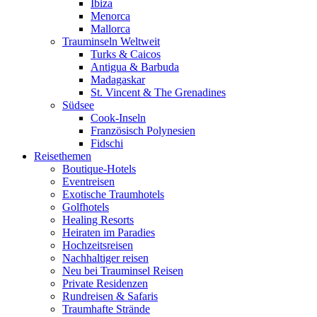
Ibiza
Menorca
Mallorca
Trauminseln Weltweit
Turks & Caicos
Antigua & Barbuda
Madagaskar
St. Vincent & The Grenadines
Südsee
Cook-Inseln
Französisch Polynesien
Fidschi
Reisethemen
Boutique-Hotels
Eventreisen
Exotische Traumhotels
Golfhotels
Healing Resorts
Heiraten im Paradies
Hochzeitsreisen
Nachhaltiger reisen
Neu bei Trauminsel Reisen
Private Residenzen
Rundreisen & Safaris
Traumhafte Strände