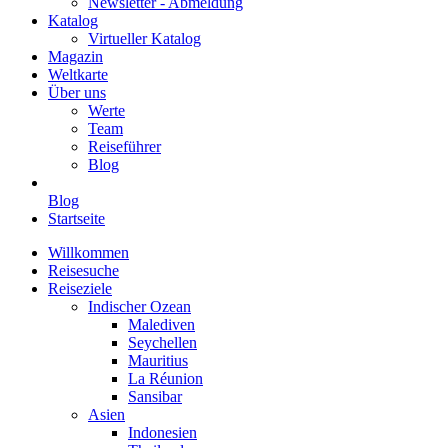
Newsletter - Abmeldung
Katalog
Virtueller Katalog
Magazin
Weltkarte
Über uns
Werte
Team
Reiseführer
Blog
Blog
Startseite
Willkommen
Reisesuche
Reiseziele
Indischer Ozean
Malediven
Seychellen
Mauritius
La Réunion
Sansibar
Asien
Indonesien