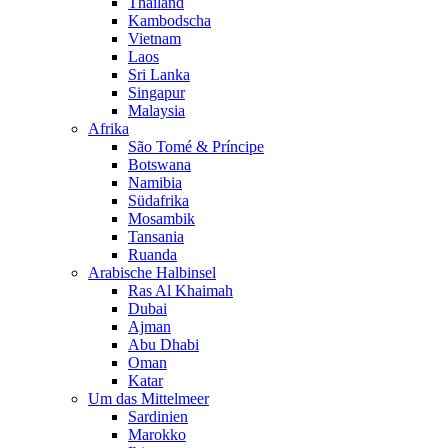
Thailand
Kambodscha
Vietnam
Laos
Sri Lanka
Singapur
Malaysia
Afrika
São Tomé & Príncipe
Botswana
Namibia
Südafrika
Mosambik
Tansania
Ruanda
Arabische Halbinsel
Ras Al Khaimah
Dubai
Ajman
Abu Dhabi
Oman
Katar
Um das Mittelmeer
Sardinien
Marokko