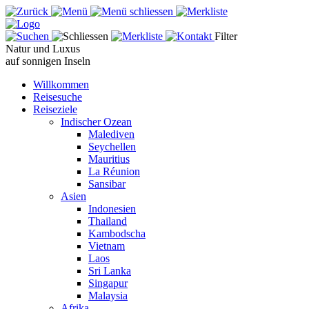
Filter
Natur und Luxus
auf sonnigen Inseln
Willkommen
Reisesuche
Reiseziele
Indischer Ozean
Malediven
Seychellen
Mauritius
La Réunion
Sansibar
Asien
Indonesien
Thailand
Kambodscha
Vietnam
Laos
Sri Lanka
Singapur
Malaysia
Afrika