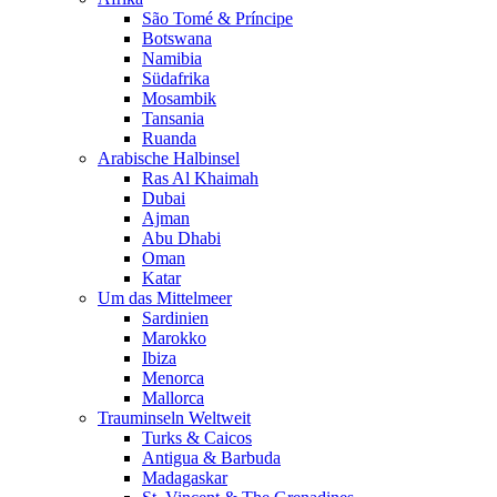
São Tomé & Príncipe
Botswana
Namibia
Südafrika
Mosambik
Tansania
Ruanda
Arabische Halbinsel
Ras Al Khaimah
Dubai
Ajman
Abu Dhabi
Oman
Katar
Um das Mittelmeer
Sardinien
Marokko
Ibiza
Menorca
Mallorca
Trauminseln Weltweit
Turks & Caicos
Antigua & Barbuda
Madagaskar