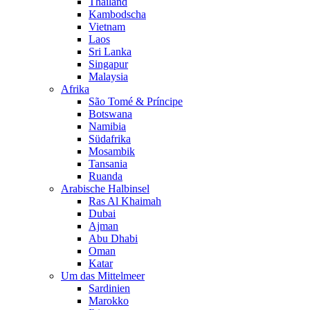
Thailand
Kambodscha
Vietnam
Laos
Sri Lanka
Singapur
Malaysia
Afrika
São Tomé & Príncipe
Botswana
Namibia
Südafrika
Mosambik
Tansania
Ruanda
Arabische Halbinsel
Ras Al Khaimah
Dubai
Ajman
Abu Dhabi
Oman
Katar
Um das Mittelmeer
Sardinien
Marokko