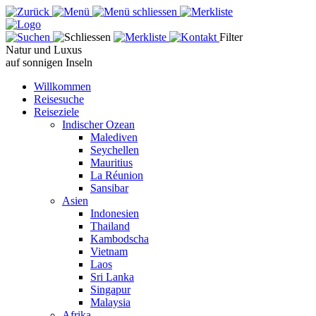
Filter
Natur und Luxus
auf sonnigen Inseln
Willkommen
Reisesuche
Reiseziele
Indischer Ozean
Malediven
Seychellen
Mauritius
La Réunion
Sansibar
Asien
Indonesien
Thailand
Kambodscha
Vietnam
Laos
Sri Lanka
Singapur
Malaysia
Afrika