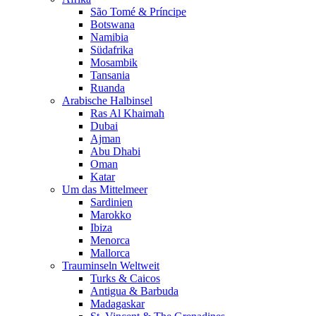
São Tomé & Príncipe
Botswana
Namibia
Südafrika
Mosambik
Tansania
Ruanda
Arabische Halbinsel
Ras Al Khaimah
Dubai
Ajman
Abu Dhabi
Oman
Katar
Um das Mittelmeer
Sardinien
Marokko
Ibiza
Menorca
Mallorca
Trauminseln Weltweit
Turks & Caicos
Antigua & Barbuda
Madagaskar