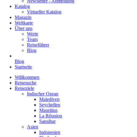
Newsletter - Abmeldung
Katalog
Virtueller Katalog
Magazin
Weltkarte
Über uns
Werte
Team
Reiseführer
Blog
Blog
Startseite
Willkommen
Reisesuche
Reiseziele
Indischer Ozean
Malediven
Seychellen
Mauritius
La Réunion
Sansibar
Asien
Indonesien