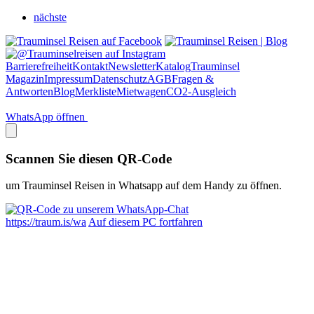
nächste
Barrierefreiheit
Kontakt
Newsletter
Katalog
Trauminsel
Magazin
Impressum
Datenschutz
AGB
Fragen &
Antworten
Blog
Merkliste
Mietwagen
CO2-Ausgleich
WhatsApp öffnen
Scannen Sie diesen QR-Code
um Trauminsel Reisen in Whatsapp auf dem Handy zu öffnen.
https://traum.is/wa
Auf diesem PC fortfahren