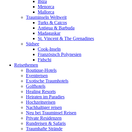
Ibiza
Menorca
Mallorca
Trauminseln Weltweit
Turks & Caicos
Antigua & Barbuda
Madagaskar
St. Vincent & The Grenadines
Südsee
Cook-Inseln
Französisch Polynesien
Fidschi
Reisethemen
Boutique-Hotels
Eventreisen
Exotische Traumhotels
Golfhotels
Healing Resorts
Heiraten im Paradies
Hochzeitsreisen
Nachhaltiger reisen
Neu bei Trauminsel Reisen
Private Residenzen
Rundreisen & Safaris
Traumhafte Strände