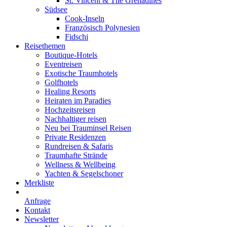
St. Vincent & The Grenadines
Südsee
Cook-Inseln
Französisch Polynesien
Fidschi
Reisethemen
Boutique-Hotels
Eventreisen
Exotische Traumhotels
Golfhotels
Healing Resorts
Heiraten im Paradies
Hochzeitsreisen
Nachhaltiger reisen
Neu bei Trauminsel Reisen
Private Residenzen
Rundreisen & Safaris
Traumhafte Strände
Wellness & Wellbeing
Yachten & Segelschoner
Merkliste
Anfrage
Kontakt
Newsletter