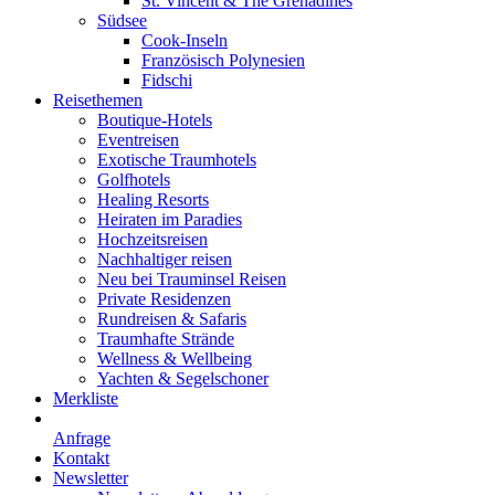
St. Vincent & The Grenadines
Südsee
Cook-Inseln
Französisch Polynesien
Fidschi
Reisethemen
Boutique-Hotels
Eventreisen
Exotische Traumhotels
Golfhotels
Healing Resorts
Heiraten im Paradies
Hochzeitsreisen
Nachhaltiger reisen
Neu bei Trauminsel Reisen
Private Residenzen
Rundreisen & Safaris
Traumhafte Strände
Wellness & Wellbeing
Yachten & Segelschoner
Merkliste
Anfrage
Kontakt
Newsletter