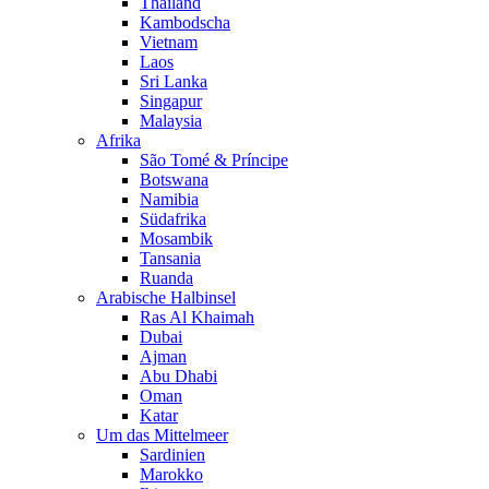
Thailand
Kambodscha
Vietnam
Laos
Sri Lanka
Singapur
Malaysia
Afrika
São Tomé & Príncipe
Botswana
Namibia
Südafrika
Mosambik
Tansania
Ruanda
Arabische Halbinsel
Ras Al Khaimah
Dubai
Ajman
Abu Dhabi
Oman
Katar
Um das Mittelmeer
Sardinien
Marokko