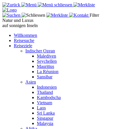
Filter
Natur und Luxus
auf sonnigen Inseln
Willkommen
Reisesuche
Reiseziele
Indischer Ozean
Malediven
Seychellen
Mauritius
La Réunion
Sansibar
Asien
Indonesien
Thailand
Kambodscha
Vietnam
Laos
Sri Lanka
Singapur
Malaysia
Afrika