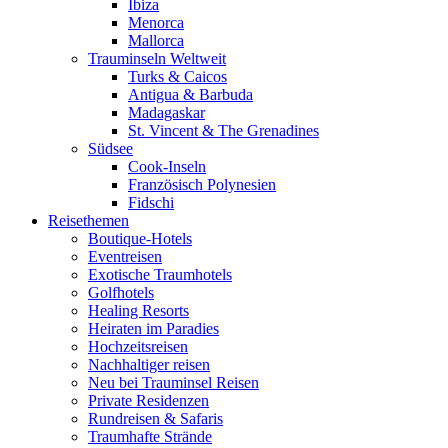
Ibiza
Menorca
Mallorca
Trauminseln Weltweit
Turks & Caicos
Antigua & Barbuda
Madagaskar
St. Vincent & The Grenadines
Südsee
Cook-Inseln
Französisch Polynesien
Fidschi
Reisethemen
Boutique-Hotels
Eventreisen
Exotische Traumhotels
Golfhotels
Healing Resorts
Heiraten im Paradies
Hochzeitsreisen
Nachhaltiger reisen
Neu bei Trauminsel Reisen
Private Residenzen
Rundreisen & Safaris
Traumhafte Strände