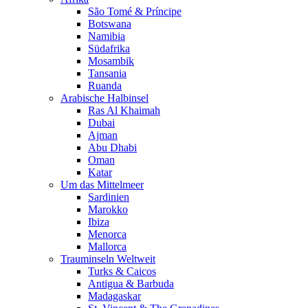
São Tomé & Príncipe
Botswana
Namibia
Südafrika
Mosambik
Tansania
Ruanda
Arabische Halbinsel
Ras Al Khaimah
Dubai
Ajman
Abu Dhabi
Oman
Katar
Um das Mittelmeer
Sardinien
Marokko
Ibiza
Menorca
Mallorca
Trauminseln Weltweit
Turks & Caicos
Antigua & Barbuda
Madagaskar