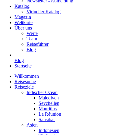
Newsletter - Abmeldung
Katalog
Virtueller Katalog
Magazin
Weltkarte
Über uns
Werte
Team
Reiseführer
Blog
Blog
Startseite
Willkommen
Reisesuche
Reiseziele
Indischer Ozean
Malediven
Seychellen
Mauritius
La Réunion
Sansibar
Asien
Indonesien