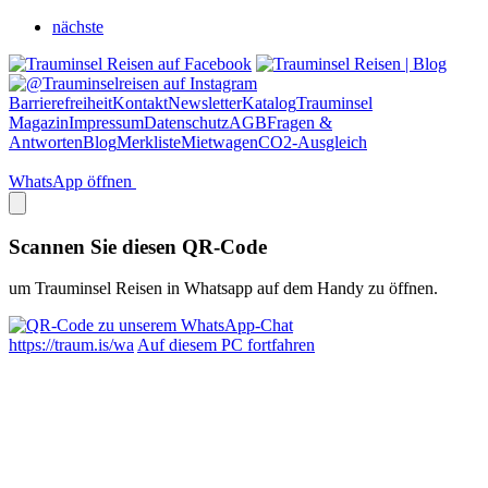
nächste
Barrierefreiheit
Kontakt
Newsletter
Katalog
Trauminsel
Magazin
Impressum
Datenschutz
AGB
Fragen &
Antworten
Blog
Merkliste
Mietwagen
CO2-Ausgleich
WhatsApp öffnen
Scannen Sie diesen QR-Code
um Trauminsel Reisen in Whatsapp auf dem Handy zu öffnen.
https://traum.is/wa
Auf diesem PC fortfahren