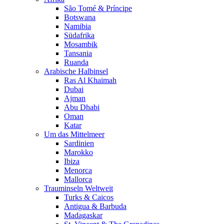
São Tomé & Príncipe
Botswana
Namibia
Südafrika
Mosambik
Tansania
Ruanda
Arabische Halbinsel
Ras Al Khaimah
Dubai
Ajman
Abu Dhabi
Oman
Katar
Um das Mittelmeer
Sardinien
Marokko
Ibiza
Menorca
Mallorca
Trauminseln Weltweit
Turks & Caicos
Antigua & Barbuda
Madagaskar