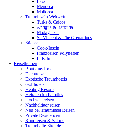
Ibiza
Menorca
Mallorca
Trauminseln Weltweit
Turks & Caicos
Antigua & Barbuda
Madagaskar
St. Vincent & The Grenadines
Südsee
Cook-Inseln
Französisch Polynesien
Fidschi
Reisethemen
Boutique-Hotels
Eventreisen
Exotische Traumhotels
Golfhotels
Healing Resorts
Heiraten im Paradies
Hochzeitsreisen
Nachhaltiger reisen
Neu bei Trauminsel Reisen
Private Residenzen
Rundreisen & Safaris
Traumhafte Strände