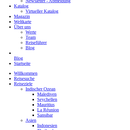
Newsletter - Abmeldung
Katalog
Virtueller Katalog
Magazin
Weltkarte
Über uns
Werte
Team
Reiseführer
Blog
Blog
Startseite
Willkommen
Reisesuche
Reiseziele
Indischer Ozean
Malediven
Seychellen
Mauritius
La Réunion
Sansibar
Asien
Indonesien