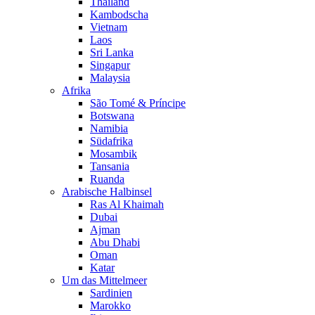
Thailand
Kambodscha
Vietnam
Laos
Sri Lanka
Singapur
Malaysia
Afrika
São Tomé & Príncipe
Botswana
Namibia
Südafrika
Mosambik
Tansania
Ruanda
Arabische Halbinsel
Ras Al Khaimah
Dubai
Ajman
Abu Dhabi
Oman
Katar
Um das Mittelmeer
Sardinien
Marokko