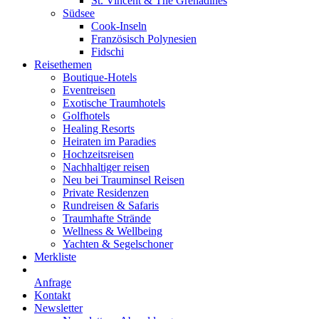
St. Vincent & The Grenadines
Südsee
Cook-Inseln
Französisch Polynesien
Fidschi
Reisethemen
Boutique-Hotels
Eventreisen
Exotische Traumhotels
Golfhotels
Healing Resorts
Heiraten im Paradies
Hochzeitsreisen
Nachhaltiger reisen
Neu bei Trauminsel Reisen
Private Residenzen
Rundreisen & Safaris
Traumhafte Strände
Wellness & Wellbeing
Yachten & Segelschoner
Merkliste
Anfrage
Kontakt
Newsletter