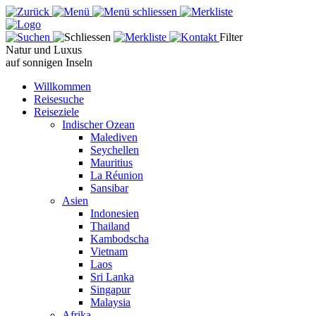
Filter
Natur und Luxus
auf sonnigen Inseln
Willkommen
Reisesuche
Reiseziele
Indischer Ozean
Malediven
Seychellen
Mauritius
La Réunion
Sansibar
Asien
Indonesien
Thailand
Kambodscha
Vietnam
Laos
Sri Lanka
Singapur
Malaysia
Afrika