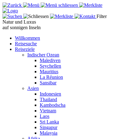
Filter
Natur und Luxus
auf sonnigen Inseln
Willkommen
Reisesuche
Reiseziele
Indischer Ozean
Malediven
Seychellen
Mauritius
La Réunion
Sansibar
Asien
Indonesien
Thailand
Kambodscha
Vietnam
Laos
Sri Lanka
Singapur
Malaysia
Afrika