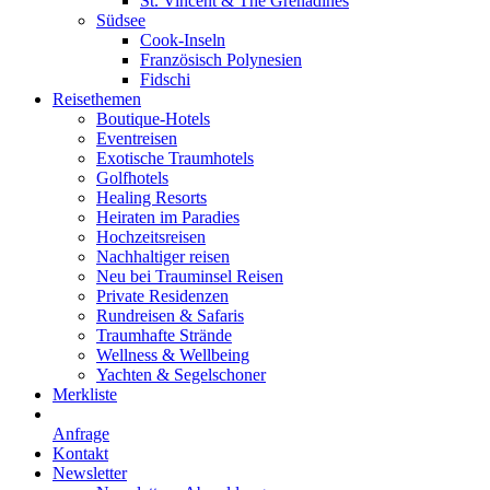
St. Vincent & The Grenadines
Südsee
Cook-Inseln
Französisch Polynesien
Fidschi
Reisethemen
Boutique-Hotels
Eventreisen
Exotische Traumhotels
Golfhotels
Healing Resorts
Heiraten im Paradies
Hochzeitsreisen
Nachhaltiger reisen
Neu bei Trauminsel Reisen
Private Residenzen
Rundreisen & Safaris
Traumhafte Strände
Wellness & Wellbeing
Yachten & Segelschoner
Merkliste
Anfrage
Kontakt
Newsletter