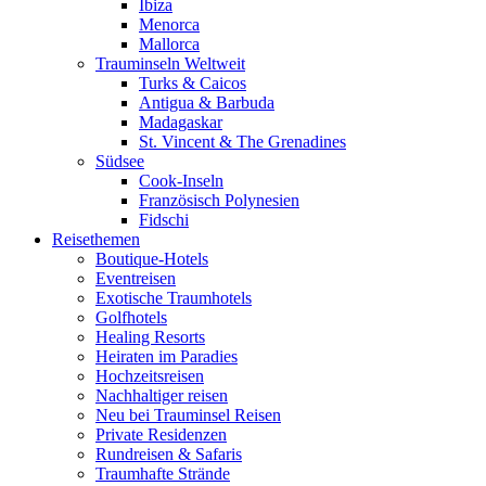
Ibiza
Menorca
Mallorca
Trauminseln Weltweit
Turks & Caicos
Antigua & Barbuda
Madagaskar
St. Vincent & The Grenadines
Südsee
Cook-Inseln
Französisch Polynesien
Fidschi
Reisethemen
Boutique-Hotels
Eventreisen
Exotische Traumhotels
Golfhotels
Healing Resorts
Heiraten im Paradies
Hochzeitsreisen
Nachhaltiger reisen
Neu bei Trauminsel Reisen
Private Residenzen
Rundreisen & Safaris
Traumhafte Strände