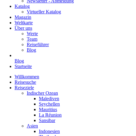
Newsletter - Abmeldung
Katalog
Virtueller Katalog
Magazin
Weltkarte
Über uns
Werte
Team
Reiseführer
Blog
Blog
Startseite
Willkommen
Reisesuche
Reiseziele
Indischer Ozean
Malediven
Seychellen
Mauritius
La Réunion
Sansibar
Asien
Indonesien