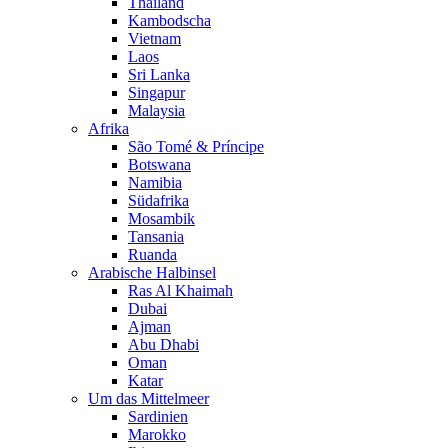
Thailand
Kambodscha
Vietnam
Laos
Sri Lanka
Singapur
Malaysia
Afrika
São Tomé & Príncipe
Botswana
Namibia
Südafrika
Mosambik
Tansania
Ruanda
Arabische Halbinsel
Ras Al Khaimah
Dubai
Ajman
Abu Dhabi
Oman
Katar
Um das Mittelmeer
Sardinien
Marokko