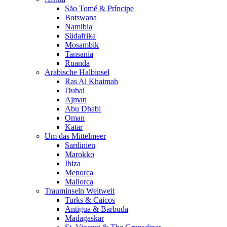
São Tomé & Príncipe
Botswana
Namibia
Südafrika
Mosambik
Tansania
Ruanda
Arabische Halbinsel
Ras Al Khaimah
Dubai
Ajman
Abu Dhabi
Oman
Katar
Um das Mittelmeer
Sardinien
Marokko
Ibiza
Menorca
Mallorca
Trauminseln Weltweit
Turks & Caicos
Antigua & Barbuda
Madagaskar