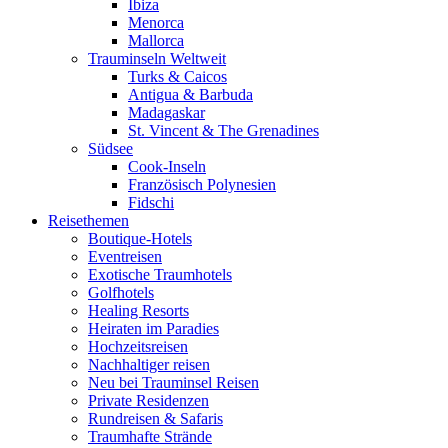
Ibiza
Menorca
Mallorca
Trauminseln Weltweit
Turks & Caicos
Antigua & Barbuda
Madagaskar
St. Vincent & The Grenadines
Südsee
Cook-Inseln
Französisch Polynesien
Fidschi
Reisethemen
Boutique-Hotels
Eventreisen
Exotische Traumhotels
Golfhotels
Healing Resorts
Heiraten im Paradies
Hochzeitsreisen
Nachhaltiger reisen
Neu bei Trauminsel Reisen
Private Residenzen
Rundreisen & Safaris
Traumhafte Strände