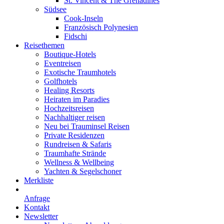
St. Vincent & The Grenadines
Südsee
Cook-Inseln
Französisch Polynesien
Fidschi
Reisethemen
Boutique-Hotels
Eventreisen
Exotische Traumhotels
Golfhotels
Healing Resorts
Heiraten im Paradies
Hochzeitsreisen
Nachhaltiger reisen
Neu bei Trauminsel Reisen
Private Residenzen
Rundreisen & Safaris
Traumhafte Strände
Wellness & Wellbeing
Yachten & Segelschoner
Merkliste
Anfrage
Kontakt
Newsletter