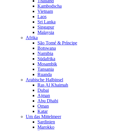
Thailand
Kambodscha
Vietnam
Laos
Sri Lanka
Singapur
Malaysia
Afrika
São Tomé & Príncipe
Botswana
Namibia
Südafrika
Mosambik
Tansania
Ruanda
Arabische Halbinsel
Ras Al Khaimah
Dubai
Ajman
Abu Dhabi
Oman
Katar
Um das Mittelmeer
Sardinien
Marokko