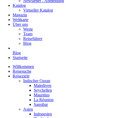
Newsletter - Abmeldung
Katalog
Virtueller Katalog
Magazin
Weltkarte
Über uns
Werte
Team
Reiseführer
Blog
Blog
Startseite
Willkommen
Reisesuche
Reiseziele
Indischer Ozean
Malediven
Seychellen
Mauritius
La Réunion
Sansibar
Asien
Indonesien