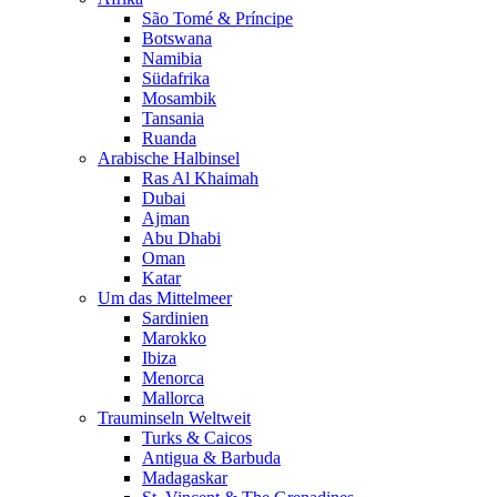
São Tomé & Príncipe
Botswana
Namibia
Südafrika
Mosambik
Tansania
Ruanda
Arabische Halbinsel
Ras Al Khaimah
Dubai
Ajman
Abu Dhabi
Oman
Katar
Um das Mittelmeer
Sardinien
Marokko
Ibiza
Menorca
Mallorca
Trauminseln Weltweit
Turks & Caicos
Antigua & Barbuda
Madagaskar