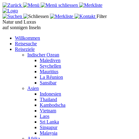
Filter
Natur und Luxus
auf sonnigen Inseln
Willkommen
Reisesuche
Reiseziele
Indischer Ozean
Malediven
Seychellen
Mauritius
La Réunion
Sansibar
Asien
Indonesien
Thailand
Kambodscha
Vietnam
Laos
Sri Lanka
Singapur
Malaysia
Afrika