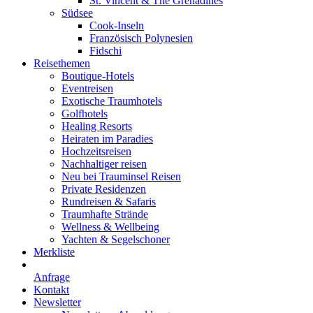
St. Vincent & The Grenadines
Südsee
Cook-Inseln
Französisch Polynesien
Fidschi
Reisethemen
Boutique-Hotels
Eventreisen
Exotische Traumhotels
Golfhotels
Healing Resorts
Heiraten im Paradies
Hochzeitsreisen
Nachhaltiger reisen
Neu bei Trauminsel Reisen
Private Residenzen
Rundreisen & Safaris
Traumhafte Strände
Wellness & Wellbeing
Yachten & Segelschoner
Merkliste
Anfrage
Kontakt
Newsletter