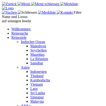
Filter
Natur und Luxus
auf sonnigen Inseln
Willkommen
Reisesuche
Reiseziele
Indischer Ozean
Malediven
Seychellen
Mauritius
La Réunion
Sansibar
Asien
Indonesien
Thailand
Kambodscha
Vietnam
Laos
Sri Lanka
Singapur
Malaysia
Afrika