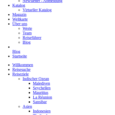
Newsletter - Abmeldung
Katalog
Virtueller Katalog
Magazin
Weltkarte
Über uns
Werte
Team
Reiseführer
Blog
Blog
Startseite
Willkommen
Reisesuche
Reiseziele
Indischer Ozean
Malediven
Seychellen
Mauritius
La Réunion
Sansibar
Asien
Indonesien