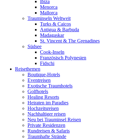
Ibiza
Menorca
Mallorca
Trauminseln Weltweit
Turks & Caicos
Antigua & Barbuda
Madagaskar
St. Vincent & The Grenadines
Südsee
Cook-Inseln
Französisch Polynesien
Fidschi
Reisethemen
Boutique-Hotels
Eventreisen
Exotische Traumhotels
Golfhotels
Healing Resorts
Heiraten im Paradies
Hochzeitsreisen
Nachhaltiger reisen
Neu bei Trauminsel Reisen
Private Residenzen
Rundreisen & Safaris
Traumhafte Strände