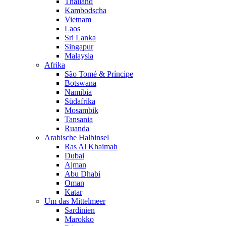
Thailand
Kambodscha
Vietnam
Laos
Sri Lanka
Singapur
Malaysia
Afrika
São Tomé & Príncipe
Botswana
Namibia
Südafrika
Mosambik
Tansania
Ruanda
Arabische Halbinsel
Ras Al Khaimah
Dubai
Ajman
Abu Dhabi
Oman
Katar
Um das Mittelmeer
Sardinien
Marokko