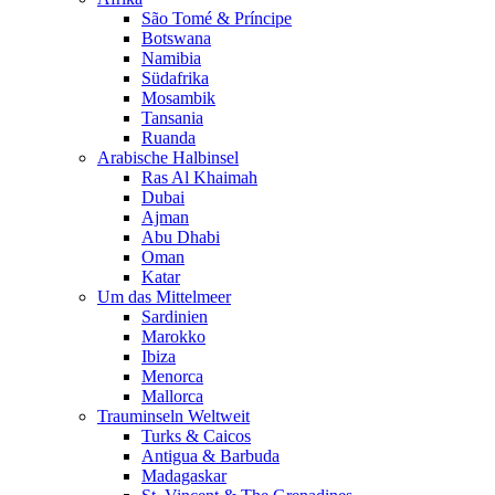
São Tomé & Príncipe
Botswana
Namibia
Südafrika
Mosambik
Tansania
Ruanda
Arabische Halbinsel
Ras Al Khaimah
Dubai
Ajman
Abu Dhabi
Oman
Katar
Um das Mittelmeer
Sardinien
Marokko
Ibiza
Menorca
Mallorca
Trauminseln Weltweit
Turks & Caicos
Antigua & Barbuda
Madagaskar