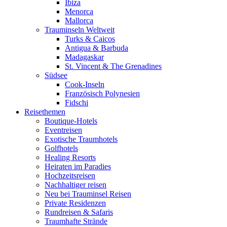
Ibiza
Menorca
Mallorca
Trauminseln Weltweit
Turks & Caicos
Antigua & Barbuda
Madagaskar
St. Vincent & The Grenadines
Südsee
Cook-Inseln
Französisch Polynesien
Fidschi
Reisethemen
Boutique-Hotels
Eventreisen
Exotische Traumhotels
Golfhotels
Healing Resorts
Heiraten im Paradies
Hochzeitsreisen
Nachhaltiger reisen
Neu bei Trauminsel Reisen
Private Residenzen
Rundreisen & Safaris
Traumhafte Strände