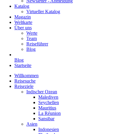
Newsletter - Abmeldung
Katalog
Virtueller Katalog
Magazin
Weltkarte
Über uns
Werte
Team
Reiseführer
Blog
Blog
Startseite
Willkommen
Reisesuche
Reiseziele
Indischer Ozean
Malediven
Seychellen
Mauritius
La Réunion
Sansibar
Asien
Indonesien