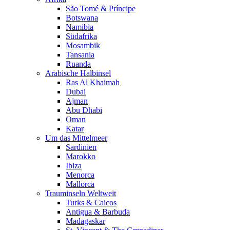
São Tomé & Príncipe
Botswana
Namibia
Südafrika
Mosambik
Tansania
Ruanda
Arabische Halbinsel
Ras Al Khaimah
Dubai
Ajman
Abu Dhabi
Oman
Katar
Um das Mittelmeer
Sardinien
Marokko
Ibiza
Menorca
Mallorca
Trauminseln Weltweit
Turks & Caicos
Antigua & Barbuda
Madagaskar