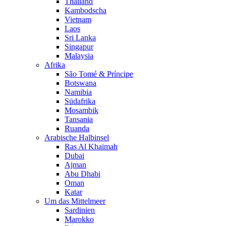
Thailand
Kambodscha
Vietnam
Laos
Sri Lanka
Singapur
Malaysia
Afrika
São Tomé & Príncipe
Botswana
Namibia
Südafrika
Mosambik
Tansania
Ruanda
Arabische Halbinsel
Ras Al Khaimah
Dubai
Ajman
Abu Dhabi
Oman
Katar
Um das Mittelmeer
Sardinien
Marokko