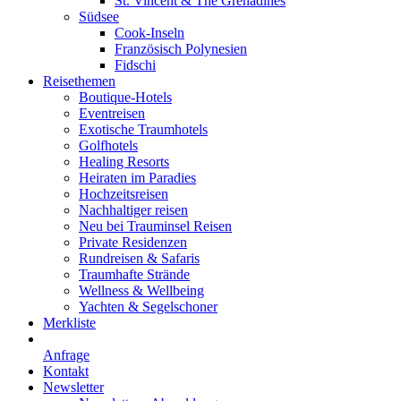
St. Vincent & The Grenadines
Südsee
Cook-Inseln
Französisch Polynesien
Fidschi
Reisethemen
Boutique-Hotels
Eventreisen
Exotische Traumhotels
Golfhotels
Healing Resorts
Heiraten im Paradies
Hochzeitsreisen
Nachhaltiger reisen
Neu bei Trauminsel Reisen
Private Residenzen
Rundreisen & Safaris
Traumhafte Strände
Wellness & Wellbeing
Yachten & Segelschoner
Merkliste
Anfrage
Kontakt
Newsletter