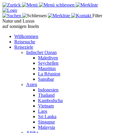
Filter
Natur und Luxus
auf sonnigen Inseln
Willkommen
Reisesuche
Reiseziele
Indischer Ozean
Malediven
Seychellen
Mauritius
La Réunion
Sansibar
Asien
Indonesien
Thailand
Kambodscha
Vietnam
Laos
Sri Lanka
Singapur
Malaysia
Afrika