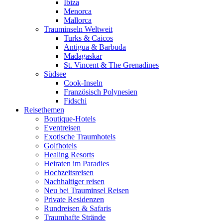
Ibiza
Menorca
Mallorca
Trauminseln Weltweit
Turks & Caicos
Antigua & Barbuda
Madagaskar
St. Vincent & The Grenadines
Südsee
Cook-Inseln
Französisch Polynesien
Fidschi
Reisethemen
Boutique-Hotels
Eventreisen
Exotische Traumhotels
Golfhotels
Healing Resorts
Heiraten im Paradies
Hochzeitsreisen
Nachhaltiger reisen
Neu bei Trauminsel Reisen
Private Residenzen
Rundreisen & Safaris
Traumhafte Strände