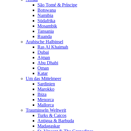
São Tomé & Príncipe
Botswana
Namibia
Südafrika
Mosambik
Tansania
Ruanda
Arabische Halbinsel
Ras Al Khaimah
Dubai
Ajman
Abu Dhabi
Oman
Katar
Um das Mittelmeer
Sardinien
Marokko
Ibiza
Menorca
Mallorca
Trauminseln Weltweit
Turks & Caicos
Antigua & Barbuda
Madagaskar