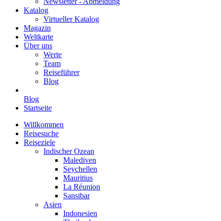
Newsletter - Abmeldung
Katalog
Virtueller Katalog
Magazin
Weltkarte
Über uns
Werte
Team
Reiseführer
Blog
Blog
Startseite
Willkommen
Reisesuche
Reiseziele
Indischer Ozean
Malediven
Seychellen
Mauritius
La Réunion
Sansibar
Asien
Indonesien