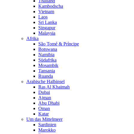
Thailand
Kambodscha
Vietnam
Laos
Sri Lanka
Singapur
Malaysia
Afrika
São Tomé & Príncipe
Botswana
Namibia
Südafrika
Mosambik
Tansania
Ruanda
Arabische Halbinsel
Ras Al Khaimah
Dubai
Ajman
Abu Dhabi
Oman
Katar
Um das Mittelmeer
Sardinien
Marokko