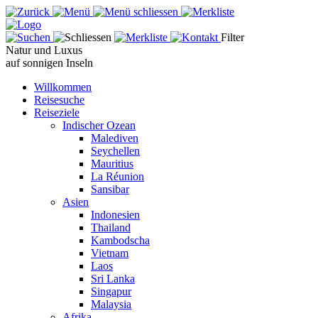
Filter
Natur und Luxus
auf sonnigen Inseln
Willkommen
Reisesuche
Reiseziele
Indischer Ozean
Malediven
Seychellen
Mauritius
La Réunion
Sansibar
Asien
Indonesien
Thailand
Kambodscha
Vietnam
Laos
Sri Lanka
Singapur
Malaysia
Afrika