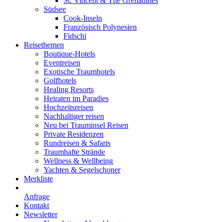
St. Vincent & The Grenadines
Südsee
Cook-Inseln
Französisch Polynesien
Fidschi
Reisethemen
Boutique-Hotels
Eventreisen
Exotische Traumhotels
Golfhotels
Healing Resorts
Heiraten im Paradies
Hochzeitsreisen
Nachhaltiger reisen
Neu bei Trauminsel Reisen
Private Residenzen
Rundreisen & Safaris
Traumhafte Strände
Wellness & Wellbeing
Yachten & Segelschoner
Merkliste
Anfrage
Kontakt
Newsletter