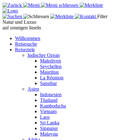
Filter
Natur und Luxus
auf sonnigen Inseln
Willkommen
Reisesuche
Reiseziele
Indischer Ozean
Malediven
Seychellen
Mauritius
La Réunion
Sansibar
Asien
Indonesien
Thailand
Kambodscha
Vietnam
Laos
Sri Lanka
Singapur
Malaysia
Afrika