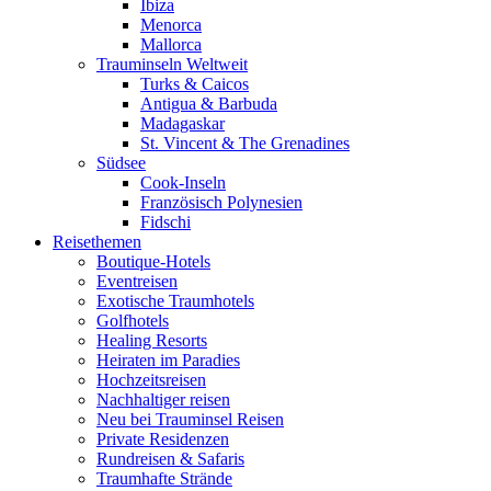
Ibiza
Menorca
Mallorca
Trauminseln Weltweit
Turks & Caicos
Antigua & Barbuda
Madagaskar
St. Vincent & The Grenadines
Südsee
Cook-Inseln
Französisch Polynesien
Fidschi
Reisethemen
Boutique-Hotels
Eventreisen
Exotische Traumhotels
Golfhotels
Healing Resorts
Heiraten im Paradies
Hochzeitsreisen
Nachhaltiger reisen
Neu bei Trauminsel Reisen
Private Residenzen
Rundreisen & Safaris
Traumhafte Strände