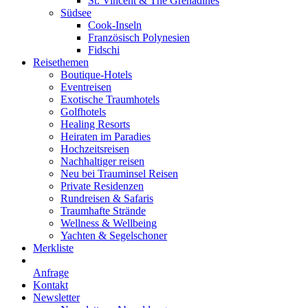
St. Vincent & The Grenadines
Südsee
Cook-Inseln
Französisch Polynesien
Fidschi
Reisethemen
Boutique-Hotels
Eventreisen
Exotische Traumhotels
Golfhotels
Healing Resorts
Heiraten im Paradies
Hochzeitsreisen
Nachhaltiger reisen
Neu bei Trauminsel Reisen
Private Residenzen
Rundreisen & Safaris
Traumhafte Strände
Wellness & Wellbeing
Yachten & Segelschoner
Merkliste
Anfrage
Kontakt
Newsletter