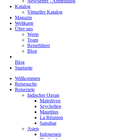
Newsletter - Abmeldung
Katalog
Virtueller Katalog
Magazin
Weltkarte
Über uns
Werte
Team
Reiseführer
Blog
Blog
Startseite
Willkommen
Reisesuche
Reiseziele
Indischer Ozean
Malediven
Seychellen
Mauritius
La Réunion
Sansibar
Asien
Indonesien