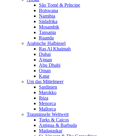
São Tomé & Príncipe
Botswana
Namibia
Südafrika
Mosambik
Tansania
Ruanda
Arabische Halbinsel
Ras Al Khaimah
Dubai
Ajman
Abu Dhabi
Oman
Katar
Um das Mittelmeer
Sardinien
Marokko
Ibiza
Menorca
Mallorca
Trauminseln Weltweit
Turks & Caicos
Antigua & Barbuda
Madagaskar