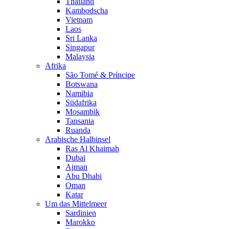
Thailand
Kambodscha
Vietnam
Laos
Sri Lanka
Singapur
Malaysia
Afrika
São Tomé & Príncipe
Botswana
Namibia
Südafrika
Mosambik
Tansania
Ruanda
Arabische Halbinsel
Ras Al Khaimah
Dubai
Ajman
Abu Dhabi
Oman
Katar
Um das Mittelmeer
Sardinien
Marokko