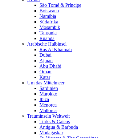
São Tomé & Príncipe
Botswana
Namibia
Südafrika
Mosambik
Tansania
Ruanda
Arabische Halbinsel
Ras Al Khaimah
Dubai
Ajman
Abu Dhabi
Oman
Katar
Um das Mittelmeer
Sardinien
Marokko
Ibiza
Menorca
Mallorca
Trauminseln Weltweit
Turks & Caicos
Antigua & Barbuda
Madagaskar