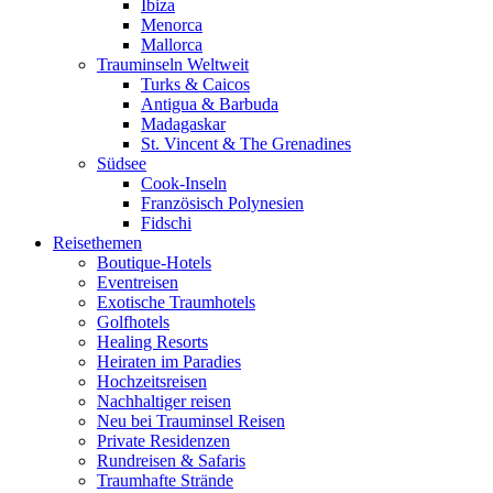
Ibiza
Menorca
Mallorca
Trauminseln Weltweit
Turks & Caicos
Antigua & Barbuda
Madagaskar
St. Vincent & The Grenadines
Südsee
Cook-Inseln
Französisch Polynesien
Fidschi
Reisethemen
Boutique-Hotels
Eventreisen
Exotische Traumhotels
Golfhotels
Healing Resorts
Heiraten im Paradies
Hochzeitsreisen
Nachhaltiger reisen
Neu bei Trauminsel Reisen
Private Residenzen
Rundreisen & Safaris
Traumhafte Strände