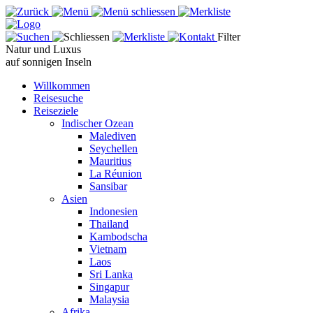
Filter
Natur und Luxus
auf sonnigen Inseln
Willkommen
Reisesuche
Reiseziele
Indischer Ozean
Malediven
Seychellen
Mauritius
La Réunion
Sansibar
Asien
Indonesien
Thailand
Kambodscha
Vietnam
Laos
Sri Lanka
Singapur
Malaysia
Afrika