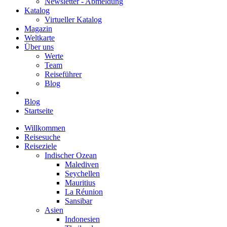
Newsletter - Abmeldung
Katalog
Virtueller Katalog
Magazin
Weltkarte
Über uns
Werte
Team
Reiseführer
Blog
Blog
Startseite
Willkommen
Reisesuche
Reiseziele
Indischer Ozean
Malediven
Seychellen
Mauritius
La Réunion
Sansibar
Asien
Indonesien