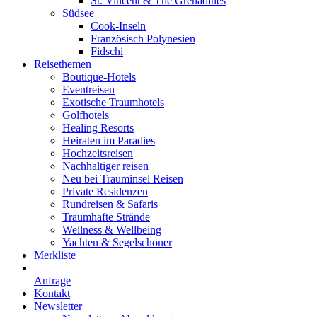
St. Vincent & The Grenadines
Südsee
Cook-Inseln
Französisch Polynesien
Fidschi
Reisethemen
Boutique-Hotels
Eventreisen
Exotische Traumhotels
Golfhotels
Healing Resorts
Heiraten im Paradies
Hochzeitsreisen
Nachhaltiger reisen
Neu bei Trauminsel Reisen
Private Residenzen
Rundreisen & Safaris
Traumhafte Strände
Wellness & Wellbeing
Yachten & Segelschoner
Merkliste
Anfrage
Kontakt
Newsletter